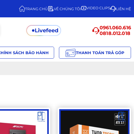
VIDEO CLIPS
TRANG CHỦ
VỀ CHÚNG TÔI
LIÊN HỆ
0961.060.616
Livefeed
0818.012.018
CHÍNH SÁCH BẢO HÀNH
THANH TOÁN TRẢ GÓP