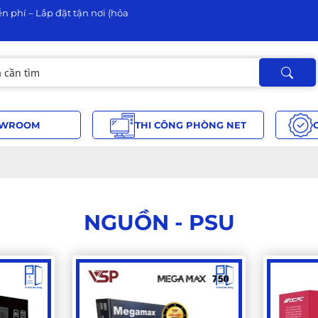
n phí – Lắp đặt tận nơi (hỏa
WROOM
THI CÔNG PHÒNG NET
NGUỒN - PSU