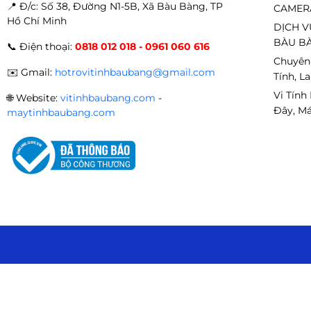
📍 Đ
/c: Số 38, Đường N1-5B, Xã Bàu Bàng, TP
CAMER
Hồ Chí Minh
DỊCH V
BÀU BÀ
📞
Điện thoại:
0818 012 018 - 0961 060 616
Chuyên
✉️
Gmail:
hotrovitinhbaubang@gmail.com
Tính, L
Vi Tính
🌐
Website:
vitinhbaubang.com
-
Đây, Má
maytinhbaubang.com