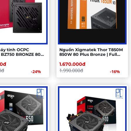
áy tính OCPC
Nguồn Xigmatek Thor T850M
 BZ750 BRONZE 80+,
850W 80 Plus Bronze | Full
Modular, ATX
00đ
1.670.000đ
0đ
1.990.000đ
-24%
-16%