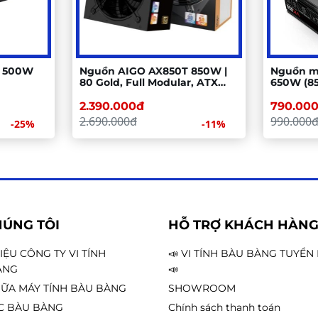
R 500W
Nguồn AIGO AX850T 850W |
Nguồn má
80 Gold, Full Modular, ATX
650W (85
3.0, PCIE 5.0
Single Ra
2.390.000đ
790.00
2.690.000đ
990.000
-25%
-11%
HÚNG TÔI
HỖ TRỢ KHÁCH HÀN
HIỆU CÔNG TY VI TÍNH
📣 VI TÍNH BÀU BÀNG TUYỂ
ÀNG
📣
ỮA MÁY TÍNH BÀU BÀNG
SHOWROOM
C BÀU BÀNG
Chính sách thanh toán