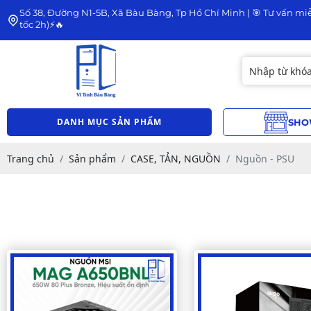
Số 38, Đường N1-5B, Xã Bàu Bàng, Tp Hồ Chí Minh | 🎯 Tư vấn miễ
tốc 2h)⚡🔥
DANH MỤC SẢN PHẨM
SHO
Trang chủ
Sản phẩm
CASE, TẢN, NGUỒN
Nguồn - PSU