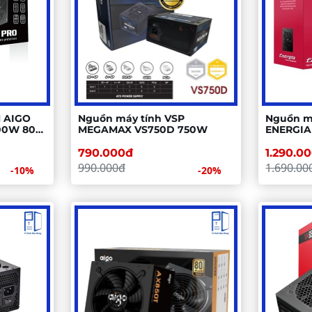
 AIGO
Nguồn máy tính VSP
Nguồn m
00W 80+
MEGAMAX VS750D 750W
ENERGIA
 ĐEN
750W
790.000đ
1.290.0
990.000đ
1.690.00
-10%
-20%