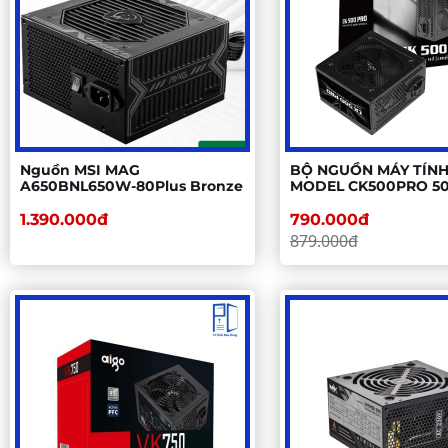
Nguồn MSI MAG
BỘ NGUỒN MÁY TÍNH
A650BNL650W-80Plus Bronze
MODEL CK500PRO 5
EFICIENCY (DÂY CÁP
DẸT)
1.390.000đ
790.000đ
879.000đ