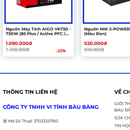
Nguồn Máy Tính AIGO VK750 -
Nguồn MIK S-POWE
750W (85 Plus / Active PFC /
(Màu Đen)
Single Rail)
1.090.000đ
520.000đ
1.390.000đ
690.000đ
-22%
THÔNG TIN LIÊN HỆ
VỀ C
GIỚI T
CÔNG TY TNHH VI TÍNH BÀU BÀNG
BÀU B
SỬA CH
🆔
Mã Số Thuế: 3703320760
TIN HỌ