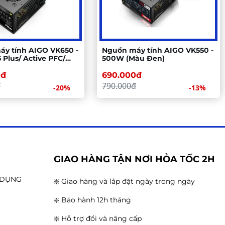
y tính AIGO VK650 -
Nguồn máy tính AIGO VK550 -
 Plus/ Active PFC/
500W (Màu Đen)
il)
0đ
690.000đ
đ
790.000đ
-20%
-13%
G
GIAO HÀNG TẬN NƠI HỎA TỐC 2H
N DỤNG
❇️ Giao hàng và lắp đặt ngày trong ngày
❇️ Bảo hành 12h tháng
❇️ Hỗ trợ đổi và nâng cấp