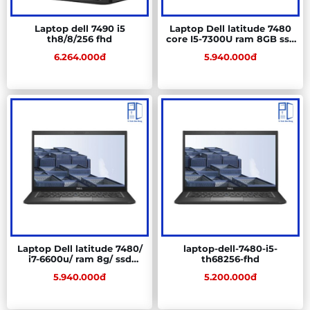
Laptop dell 7490 i5
Laptop Dell latitude 7480
th8/8/256 fhd
core I5-7300U ram 8GB ssd
256GB 14" fhd
6.264.000đ
5.940.000đ
Laptop Dell latitude 7480/
laptop-dell-7480-i5-
i7-6600u/ ram 8g/ ssd
th68256-fhd
256gb/ màn 14.0 full HD
5.940.000đ
5.200.000đ