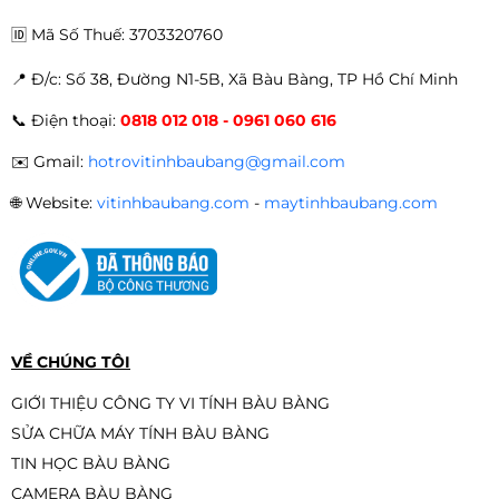
🆔
Mã Số Thuế: 3703320760
📍 Đ
/c: Số 38, Đường N1-5B, Xã Bàu Bàng, TP Hồ Chí Minh
📞
Điện thoại:
0818 012 018 - 0961 060 616
✉️
Gmail:
hotrovitinhbaubang@gmail.com
🌐
Website:
vitinhbaubang.com
-
maytinhbaubang.com
VỀ CHÚNG TÔI
GIỚI THIỆU CÔNG TY VI TÍNH BÀU BÀNG
SỬA CHỮA MÁY TÍNH BÀU BÀNG
TIN HỌC BÀU BÀNG
CAMERA BÀU BÀNG