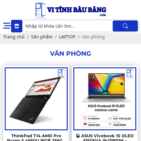
Trang chủ
Sản phẩm
LAPTOP
Văn phòng
VĂN PHÒNG
ThinkPad T14 AMD Pro
💻 ASUS Vivobook 15 OLED
Ryzen 5 4650U 16GB 256GB
A1505VA i9-13900H –