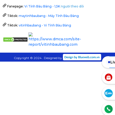
Fanepage:
Vi Tính Bàu Bàng - 1,5K
người theo dõi
Tiktok:
maytinhbaubang - Máy Tính Bàu Bàng
Tiktok:
vitinhbaubang - Vi Tính Bàu Bàng
Copyright © 2024 . Designed by
Li