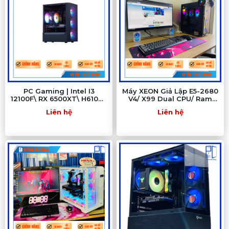
PC Gaming | Intel I3
Máy XEON Giả Lập E5-2680
12100F\ RX 6500XT\ H610M\
V4/ X99 Dual CPU/ Ram
RAM 16GB\ SSD 512GB
64G/ NVME 512G/ Card 8G/
Liên hệ
Liên hệ
Nguồn 650W