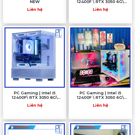
NEW
12400F \ RTX 3050 6G\
H610M\ RAM 8GB\ SSD
Liên hệ
Liên hệ
512G
PC Gaming | Intel i5
PC Gaming | Intel i5
12400F\ RTX 3050 8G\
12400F \ RTX 3050 6G\
H610M WIFI\ RAM 16GB\
H610M\ RAM 16GB\ SSD
Liên hệ
Liên hệ
SSD 512GB
512GB - PC GAMING BÀU
BÀNG