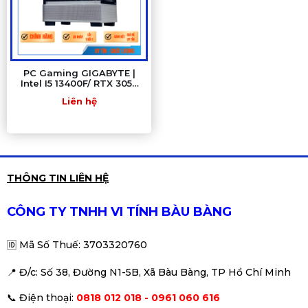
PC Gaming GIGABYTE |
Intel I5 13400F/ RTX 3050
6G/ H610/ RAM 16GB/ SSD
Liên hệ
512GB
THÔNG TIN LIÊN HỆ
CÔNG TY TNHH VI TÍNH BÀU BÀNG
🆔
Mã Số Thuế: 3703320760
📍 Đ
/c: Số 38, Đường N1-5B, Xã Bàu Bàng, TP Hồ Chí Minh
📞
Điện thoại:
0818 012 018 - 0961 060 616