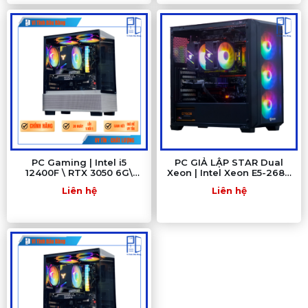
PC Gaming | Intel i5
PC GIẢ LẬP STAR Dual
12400F \ RTX 3050 6G\
Xeon | Intel Xeon E5-2680
H610M\ RAM 8GB\ SSD
V4, GTX 750Ti, X99-
Liên hệ
Liên hệ
512G
DU99D4, RAM 64G, SSD
500G - Vi Tính Bàu Bàng