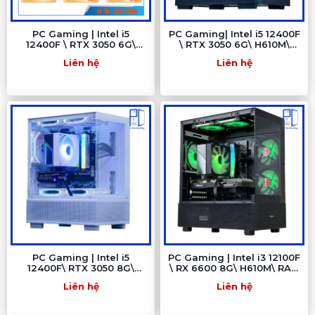
PC Gaming | Intel i5
PC Gaming| Intel i5 12400F
12400F \ RTX 3050 6G\
\ RTX 3050 6G\ H610M\
H610M\ RAM 16GB\ SSD
RAM 16GB\ SSD 512GB
Liên hệ
Liên hệ
512GB - PC GAMING BÀU
BÀNG
PC Gaming | Intel i5
PC Gaming | Intel i3 12100F
12400F\ RTX 3050 8G\
\ RX 6600 8G\ H610M\ RAM
H610M WIFI\ RAM 16GB\
8GB\ SSD 256GB
Liên hệ
Liên hệ
SSD 512GB