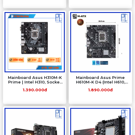
Mainboard Asus H310M-K
Mainboard Asus Prime
Prime | Intel H310, Socket
H610M-K D4 (Intel H610,
1151, micro ATX, 2 khe
LGA 1700, M-ATX, 2 khe
1.390.000đ
1.890.000đ
DDR4
Ram DDR4)