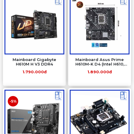
Mainboard Gigabyte
Mainboard Asus Prime
H610M H V3 DDR4
H610M-K D4 (Intel H610,
LGA 1700, M-ATX, 2 khe
1.790.000đ
1.890.000đ
Ram DDR4)
-5%