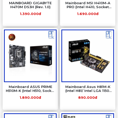
MAINBOARD GIGABYTE
Mainboard MSI H410M-A
H470M DS3H (Rev. 1.0)
PRO (Intel H410, Socket
1200, m-ATX, 2 khe RAM
1.390.000đ
1.690.000đ
DDR4)
Mainboard ASUS PRIME
Mainboard Asus H81M-K
H510M-K (Intel H510, Socket
(Intel H81/ Intel LGA 1150/
1200, DDR4) NEW
M-ATX/ 2 khe ram/ DDR3/
1.890.000đ
890.000đ
Lan)