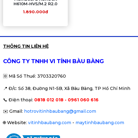
H610M-HVS/M.2 R2.0
1.890.000đ
THÔNG TIN LIÊN HỆ
CÔNG TY TNHH VI TÍNH BÀU BÀNG
🆔
Mã Số Thuế: 3703320760
📍 Đ
/c: Số 38, Đường N1-5B, Xã Bàu Bàng, TP Hồ Chí Minh
📞
Điện thoại:
0818 012 018 - 0961 060 616
✉️
Gmail:
hotrovitinhbaubang@gmail.com
🌐
Website:
vitinhbaubang.com
-
maytinhbaubang.com