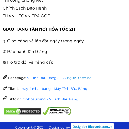
Thi công phòng Net
Chính Sách Bảo Hành
THANH TOÁN TRẢ GÓP
GIAO HÀNG TẬN NƠI HỎA TỐC 2H
❇️ Giao hàng và lắp đặt ngày trong ngày
❇️ Bảo hành 12h tháng
❇️ Hỗ trợ đổi và nâng cấp
Fanepage:
Vi Tính Bàu Bàng - 1,5K
người theo dõi
Tiktok:
maytinhbaubang - Máy Tính Bàu Bàng
Tiktok:
vitinhbaubang - Vi Tính Bàu Bàng
Copyright © 2024 . Designed by