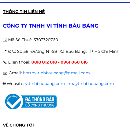
THÔNG TIN LIÊN HỆ
CÔNG TY TNHH VI TÍNH BÀU BÀNG
🆔
Mã Số Thuế: 3703320760
📍 Đ
/c: Số 38, Đường N1-5B, Xã Bàu Bàng, TP Hồ Chí Minh
📞
Điện thoại:
0818 012 018 - 0961 060 616
✉️
Gmail:
hotrovitinhbaubang@gmail.com
🌐
Website:
vitinhbaubang.com
-
maytinhbaubang.com
VỀ CHÚNG TÔI