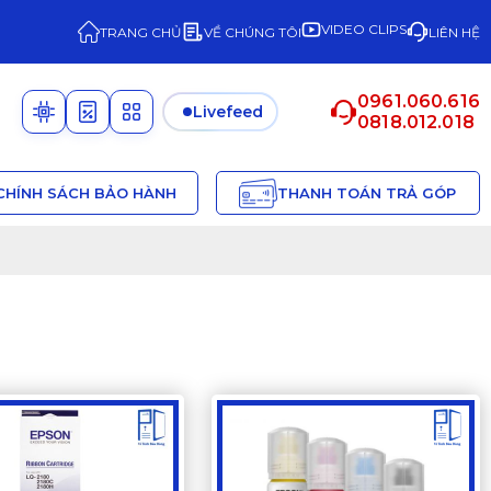
VIDEO CLIPS
TRANG CHỦ
VỀ CHÚNG TÔI
LIÊN HỆ
0961.060.616
Livefeed
0818.012.018
CHÍNH SÁCH BẢO HÀNH
THANH TOÁN TRẢ GÓP