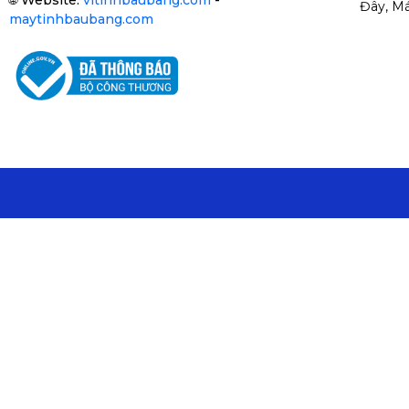
🌐
Website:
vitinhbaubang.com
-
Đây, Má
maytinhbaubang.com