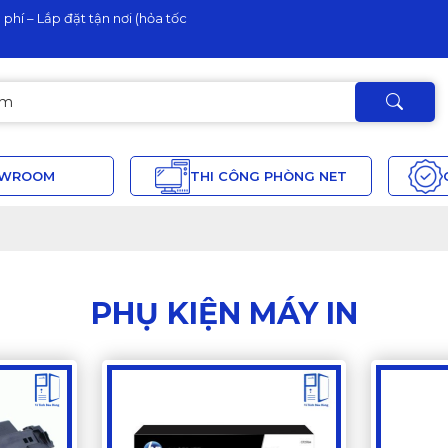
phí – Lắp đặt tận nơi (hỏa tốc
OWROOM
THI CÔNG PHÒNG NET
PHỤ KIỆN MÁY IN