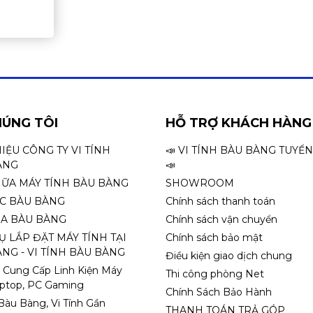
HÚNG TÔI
HỖ TRỢ KHÁCH HÀNG
HIỆU CÔNG TY VI TÍNH
📣 VI TÍNH BÀU BÀNG TUYỂ
ÀNG
📣
HỮA MÁY TÍNH BÀU BÀNG
SHOWROOM
ỌC BÀU BÀNG
Chính sách thanh toán
A BÀU BÀNG
Chính sách vận chuyển
Ụ LẮP ĐẶT MÁY TÍNH TẠI
Chính sách bảo mật
NG - VI TÍNH BÀU BÀNG
Điều kiện giao dịch chung
 Cung Cấp Linh Kiện Máy
Thi công phòng Net
aptop, PC Gaming
Chính Sách Bảo Hành
 Bàu Bàng, Vi Tính Gần
THANH TOÁN TRẢ GÓP