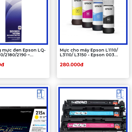
g mực đen Epson LQ-
Mực cho máy Epson L1110/
0/2180/2190 –
L3110/ L3150 - Epson 003
chính hãng cho máy
Ecotank
pson LQ Series
0đ
280.000đ