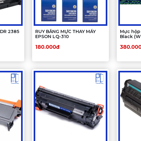
 DR 2385
RUY BĂNG MỰC THAY MÁY
Mực hộp 
EPSON LQ-310
Black (W
máy in M
180.000đ
380.00