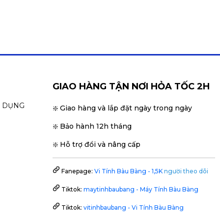
GIAO HÀNG TẬN NƠI HỎA TỐC 2H
N DỤNG
❇️ Giao hàng và lắp đặt ngày trong ngày
❇️ Bảo hành 12h tháng
❇️ Hỗ trợ đổi và nâng cấp
Fanepage:
Vi Tính Bàu Bàng - 1,5K
người theo dõi
Tiktok:
maytinhbaubang - Máy Tính Bàu Bàng
Tiktok:
vitinhbaubang - Vi Tính Bàu Bàng