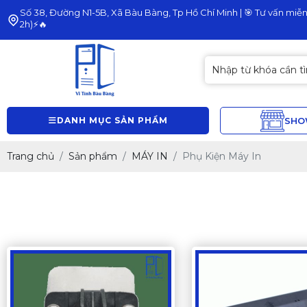
Số 38, Đường N1-5B, Xã Bàu Bàng, Tp Hồ Chí Minh | 🎯 Tư vấn miễn 
2h)⚡🔥
DANH MỤC SẢN PHẨM
SH
Trang chủ
Sản phẩm
MÁY IN
Phụ Kiện Máy In