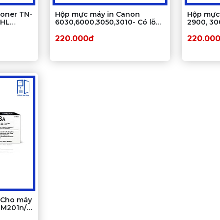
Toner TN-
Hộp mực máy in Canon
Hộp mực
 HL
6030,6000,3050,3010- Có lỗ
2900, 3
66dw,
đổ mực
220.000đ
220.00
 Cho máy
 M201n/