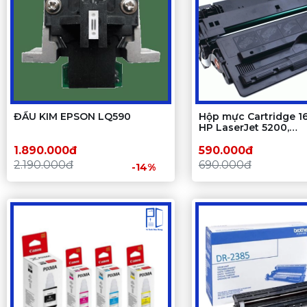
ĐẦU KIM EPSON LQ590
Hộp mực Cartridge 1
HP LaserJet 5200,
5200L/Canon LBP 35
1.890.000đ
590.000đ
2.190.000đ
690.000đ
-14%