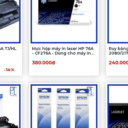
6A TJ/HL
Mực hộp máy in laser HP 76A
Ruy băn
- CF276A - Dùng cho máy in
2080/217
00
HP M404N/ M404dn/
Ribbon 
M404dw, MFP M428fdw /
in kim E
380.000đ
240.00
M428fdn
-14%