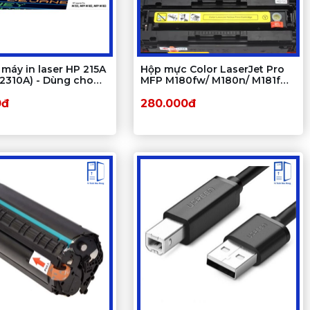
máy in laser HP 215A
Hộp mực Color LaserJet Pro
2310A) - Dùng cho
MFP M180fw/ M180n/ M181fw/
155a/ M182n
M154NW/ M154a
0đ
280.000đ