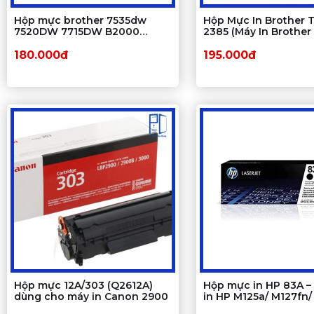
Hộp mực brother 7535dw
Hộp Mực In Brother 
7520DW 7715DW B2000
2385 (Máy In Brother
2080DW - mã TN B022 / B020
2321D, HL2361dn, 23
/ B027
2701d, 2701dw)
180.000đ
195.000đ
Hộp mực 12A/303 (Q2612A)
Hộp mực in HP 83A –
dùng cho máy in Canon 2900
in HP M125a/ M127fn/
M201dw/ M225dw