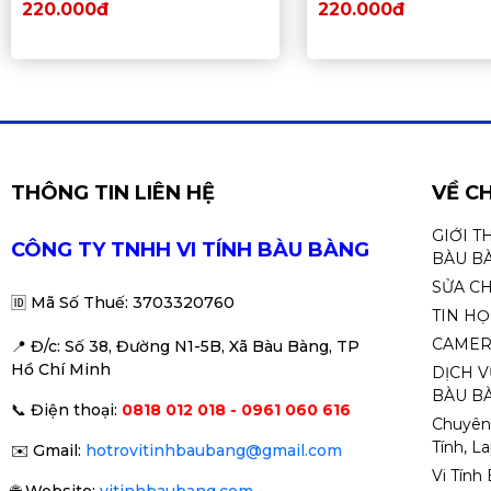
220.000đ
220.000đ
THÔNG TIN LIÊN HỆ
VỀ C
GIỚI T
CÔNG TY TNHH VI TÍNH BÀU BÀNG
BÀU B
SỬA C
🆔
Mã Số Thuế: 3703320760
TIN H
CAMER
📍 Đ
/c: Số 38, Đường N1-5B, Xã Bàu Bàng, TP
Hồ Chí Minh
DỊCH V
BÀU BÀ
📞
Điện thoại:
0818 012 018 - 0961 060 616
Chuyên
Tính, L
✉️
Gmail:
hotrovitinhbaubang@gmail.com
Vi Tính