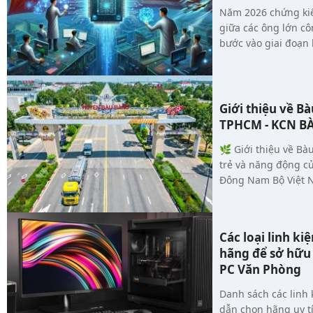
Năm 2026 chứng kiế
giữa các ông lớn cô
bước vào giai đoạn
OpenAI, Google, Mi
cuộc đua toàn diện:
đến kiểm soát nguồn cung chi
cạnh tranh công ng
Giới thiệu về B
hình tương lai của n
TPHCM - KCN B
🌿 Giới thiệu về Bàu Bàng Bàu Bàng 
trẻ và năng động c
Đông Nam Bộ Việt 
thành lập vào năm 2
cũ, và nhanh chóng
phát triển công nghi
Các loại linh ki
hãng để sở hữu
PC Văn Phòng
Danh sách các linh
dẫn chọn hãng uy t