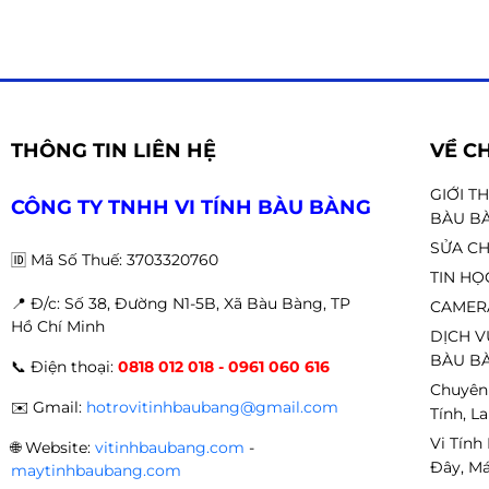
ty Zhaoshun Việt N
trọng trong việc h
cao hiệu quả công 
nghệ ngày càng cao
kinh doanh.
THÔNG TIN LIÊN HỆ
VỀ C
GIỚI T
CÔNG TY TNHH VI TÍNH BÀU BÀNG
BÀU B
SỬA CH
🆔
Mã Số Thuế: 3703320760
TIN HỌ
📍 Đ
/c: Số 38, Đường N1-5B, Xã Bàu Bàng, TP
CAMER
Hồ Chí Minh
DỊCH V
BÀU BÀ
📞
Điện thoại:
0818 012 018 - 0961 060 616
Chuyên
✉️
Gmail:
hotrovitinhbaubang@gmail.com
Tính, L
Vi Tính
🌐
Website:
vitinhbaubang.com
-
Đây, Má
maytinhbaubang.com