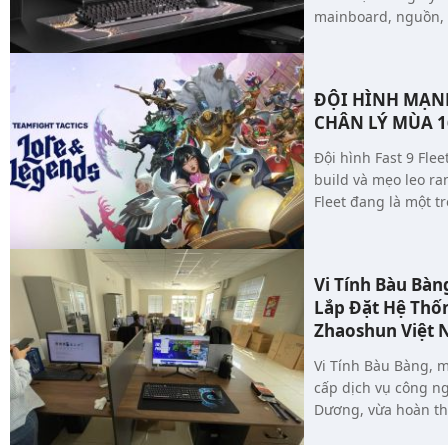
mainboard, nguồn, 
build PC đúng nhu c
ĐỘI HÌNH MẠN
CHÂN LÝ MÙA 16
Đội hình Fast 9 Fle
build và mẹo leo ra
Fleet đang là một 
meta hiện tại của Đ
lối chơi dồn tài ng
này tận dụng sức m
Vi Tính Bàu Bàn
cùng nguồn sát thư
Lắp Đặt Hệ Thố
Lucian, Miss Fortune
Zhaoshun Việt
đây sẽ giúp bạn hiể
trang bị và tối ưu h
Vi Tính Bàu Bàng, 
quả.
cấp dịch vụ công ng
Dương, vừa hoàn th
khai lắp đặt hệ thố