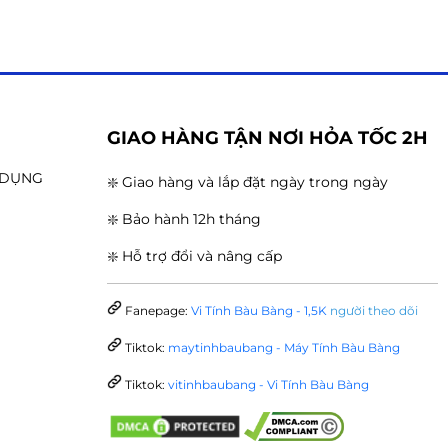
G
GIAO HÀNG TẬN NƠI HỎA TỐC 2H
N DỤNG
❇️ Giao hàng và lắp đặt ngày trong ngày
❇️ Bảo hành 12h tháng
❇️ Hỗ trợ đổi và nâng cấp
Fanepage:
Vi Tính Bàu Bàng - 1,5K
người theo dõi
Tiktok:
maytinhbaubang - Máy Tính Bàu Bàng
Tiktok:
vitinhbaubang - Vi Tính Bàu Bàng