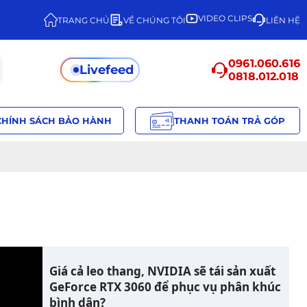
VIDEO CLIPS
TRANG CHỦ
VỀ CHÚNG TÔI
LIÊN HỆ
0961.060.616
Livefeed
0818.012.018
CHÍNH SÁCH BẢO HÀNH
THANH TOÁN TRẢ GÓP
Giá cả leo thang, NVIDIA sẽ tái sản xuất
GeForce RTX 3060 để phục vụ phân khúc
bình dân?