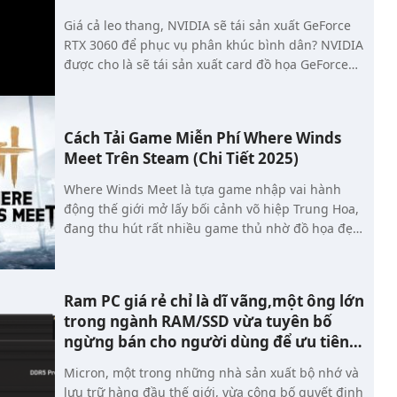
Giá cả leo thang, NVIDIA sẽ tái sản xuất GeForce
RTX 3060 để phục vụ phân khúc bình dân? NVIDIA
được cho là sẽ tái sản xuất card đồ họa GeForce
RTX 3060 vào quý 1 năm 2026, nhắm tới phân
khúc dưới 300 USD và có thể cung cấp lựa chọn
hợp lý cho người tiêu dùng.
Cách Tải Game Miễn Phí Where Winds
Meet Trên Steam (Chi Tiết 2025)
Where Winds Meet là tựa game nhập vai hành
động thế giới mở lấy bối cảnh võ hiệp Trung Hoa,
đang thu hút rất nhiều game thủ nhờ đồ họa đẹp,
lối chơi tự do và hệ thống chiến đấu mãn nhãn.
Tin vui là người chơi hoàn toàn có thể tải và chơi
miễn phí Where Winds Meet trên Steam trong các
Ram PC giá rẻ chỉ là dĩ vãng,một ông lớn
giai đoạn mở test chính thức. Bài viết dưới đây sẽ
trong ngành RAM/SSD vừa tuyên bố
hướng dẫn cách tải game miễn phí Where Winds
ngừng bán cho người dùng để ưu tiên
Meet trên Steam một cách đơn giản, nhanh
doanh nghiệp AI
chóng và an toàn.
Micron, một trong những nhà sản xuất bộ nhớ và
lưu trữ hàng đầu thế giới, vừa công bố quyết định