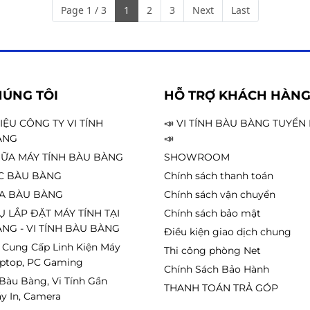
am. Đây là một bước tiến quan
Page 1 / 3
1
2
3
Next
Last
ỗ trợ doanh nghiệp này nâng
việc, đáp ứng nhu cầu công
 trong môi trường sản xuất và
HÚNG TÔI
HỖ TRỢ KHÁCH HÀN
HIỆU CÔNG TY VI TÍNH
📣 VI TÍNH BÀU BÀNG TUYỂ
ÀNG
📣
ỮA MÁY TÍNH BÀU BÀNG
SHOWROOM
C BÀU BÀNG
Chính sách thanh toán
A BÀU BÀNG
Chính sách vận chuyển
Ụ LẮP ĐẶT MÁY TÍNH TẠI
Chính sách bảo mật
NG - VI TÍNH BÀU BÀNG
Điều kiện giao dịch chung
 Cung Cấp Linh Kiện Máy
Thi công phòng Net
aptop, PC Gaming
Chính Sách Bảo Hành
 Bàu Bàng, Vi Tính Gần
THANH TOÁN TRẢ GÓP
y In, Camera