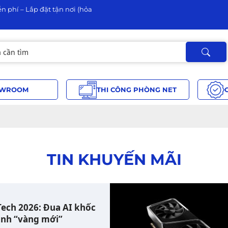
n phí – Lắp đặt tận nơi (hỏa
WROOM
THI CÔNG PHÒNG NET
TIN KHUYẾN MÃI
Tech 2026: Đua AI khốc
hành “vàng mới”