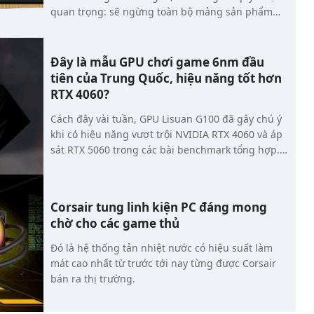
quan trọng: sẽ ngừng toàn bộ mảng sản phẩm
Crucial dành cho người tiêu dùng vào tháng
2/2026. Đây là bước đi mang tính lịch sử, đánh
dấu sự kết thúc gần 30 năm hoạt động của
Đây là mẫu GPU chơi game 6nm đầu
thương hiệu Crucial trên thị trường RAM và SSD
tiên của Trung Quốc, hiệu năng tốt hơn
tiêu dùng, đồng thời phản ánh xu hướng toàn
RTX 4060?
cầu: bộ nhớ và lưu trữ đang bị thị trường AI “nuốt
Cách đây vài tuần, GPU Lisuan G100 đã gây chú ý
chửng” với tốc độ chưa từng thấy.
khi có hiệu năng vượt trội NVIDIA RTX 4060 và áp
sát RTX 5060 trong các bài benchmark tổng hợp.
Giờ đây, Lisuan Tech đã chính thức ra mắt card đồ
họa GPU G100 đầu tiên, đó là 7G106 và 7G105.
Corsair tung linh kiện PC đáng mong
chờ cho các game thủ
Đó là hệ thống tản nhiệt nước có hiệu suất làm
mát cao nhất từ trước tới nay từng được Corsair
bán ra thị trường.