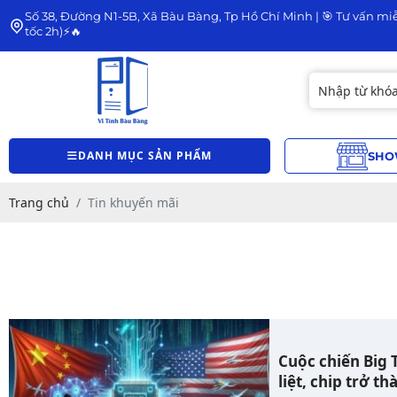
Số 38, Đường N1-5B, Xã Bàu Bàng, Tp Hồ Chí Minh | 🎯 Tư vấn miễ
tốc 2h)⚡🔥
DANH MỤC SẢN PHẨM
SHO
Trang chủ
Tin khuyến mãi
Cuộc chiến Big 
liệt, chip trở t