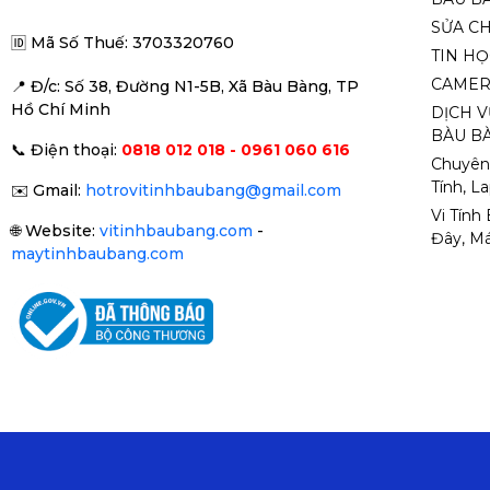
SỬA C
🆔
Mã Số Thuế: 3703320760
TIN H
CAMER
📍 Đ
/c: Số 38, Đường N1-5B, Xã Bàu Bàng, TP
Hồ Chí Minh
DỊCH V
BÀU BÀ
📞
Điện thoại:
0818 012 018 - 0961 060 616
Chuyên
Tính, L
✉️
Gmail:
hotrovitinhbaubang@gmail.com
Vi Tính
🌐
Website:
vitinhbaubang.com
-
Đây, Má
maytinhbaubang.com