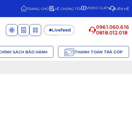
VIDEO CLIPS
TRANG CHỦ
VỀ CHÚNG TÔI
LIÊN HỆ
0961.060.616
Livefeed
0818.012.018
CHÍNH SÁCH BẢO HÀNH
THANH TOÁN TRẢ GÓP