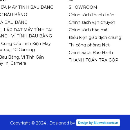
HỮA MÁY TÍNH BÀU BÀNG
SHOWROOM
ỌC BÀU BÀNG
Chính sách thanh toán
A BÀU BÀNG
Chính sách vận chuyển
Ụ LẮP ĐẶT MÁY TÍNH TẠI
Chính sách bảo mật
NG - VI TÍNH BÀU BÀNG
Điều kiện giao dịch chung
 Cung Cấp Linh Kiện Máy
Thi công phòng Net
aptop, PC Gaming
Chính Sách Bảo Hành
 Bàu Bàng, Vi Tính Gần
THANH TOÁN TRẢ GÓP
y In, Camera
Copyright © 2024 . Designed by