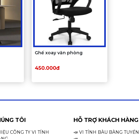
Ghế xoay văn phòng
450.000đ
HÚNG TÔI
HỖ TRỢ KHÁCH HÀNG
HIỆU CÔNG TY VI TÍNH
📣 VI TÍNH BÀU BÀNG TUYỂ
ÀNG
📣