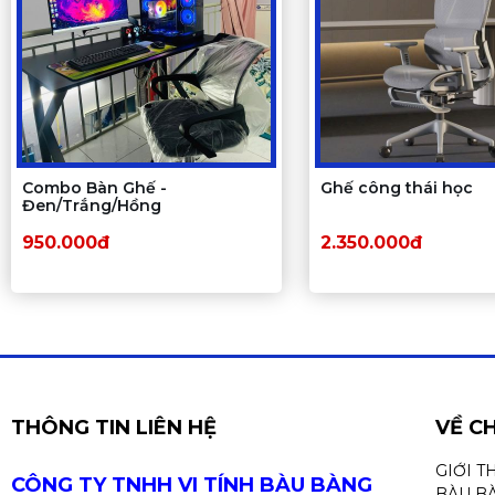
Combo Bàn Ghế -
Ghế công thái học
Đen/Trắng/Hồng
950.000đ
2.350.000đ
THÔNG TIN LIÊN HỆ
VỀ C
GIỚI T
CÔNG TY TNHH VI TÍNH BÀU BÀNG
BÀU B