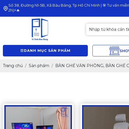
Số 38, Đường N1-5B, Xã Bàu Bàng, Tp Hồ Chí Minh | 🎯 Tư vấn miễn 
2h)⚡🔥
DANH MỤC SẢN PHẨM
SH
Trang chủ
Sản phẩm
BÀN GHẾ VĂN PHÒNG, BÀN GHẾ 