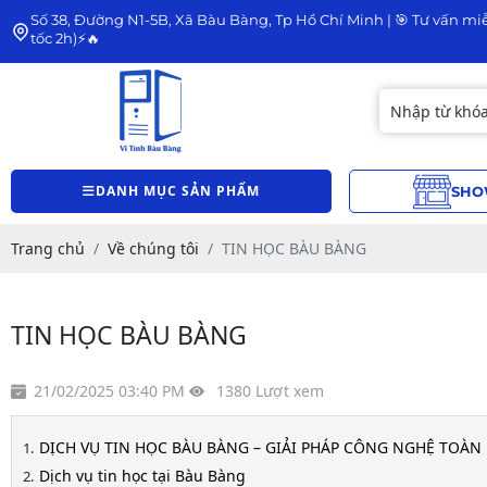
Số 38, Đường N1-5B, Xã Bàu Bàng, Tp Hồ Chí Minh | 🎯 Tư vấn miễ
tốc 2h)⚡🔥
DANH MỤC SẢN PHẨM
SHO
Trang chủ
Về chúng tôi
TIN HỌC BÀU BÀNG
TIN HỌC BÀU BÀNG
21/02/2025 03:40 PM
1380 Lượt xem
DỊCH VỤ TIN HỌC BÀU BÀNG – GIẢI PHÁP CÔNG NGHỆ TOÀN
Dịch vụ tin học tại Bàu Bàng