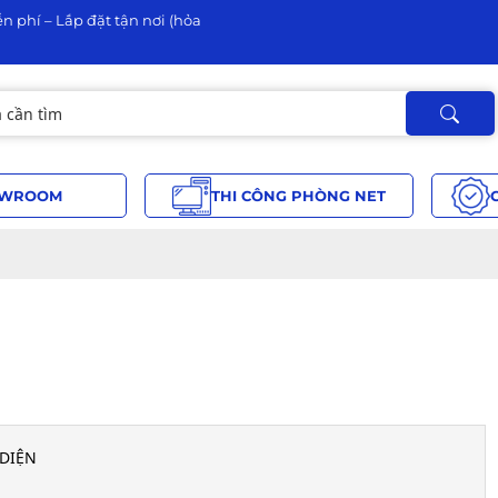
n phí – Lắp đặt tận nơi (hỏa
WROOM
THI CÔNG PHÒNG NET
 DIỆN