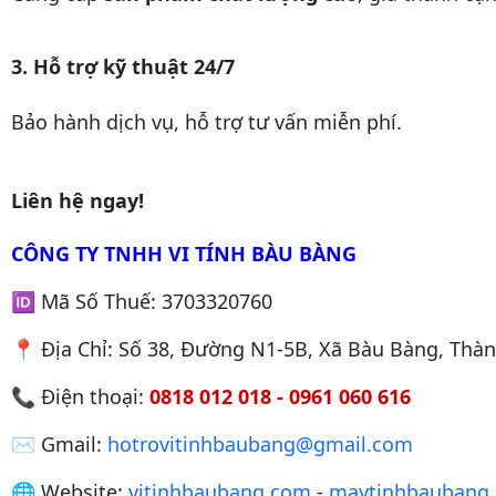
3. Hỗ trợ kỹ thuật 24/7
Bảo hành dịch vụ, hỗ trợ tư vấn miễn phí.
Liên hệ ngay!
CÔNG TY TNHH VI TÍNH BÀU BÀNG
🆔 Mã Số Thuế: 3703320760
📍 Địa Chỉ: Số 38, Đường N1-5B, Xã Bàu Bàng, Thà
📞 Điện thoại:
0818 012 018 - 0961 060 616
✉️ Gmail:
hotrovitinhbaubang@gmail.com
🌐 Website:
vitinhbaubang.com
-
maytinhbaubang