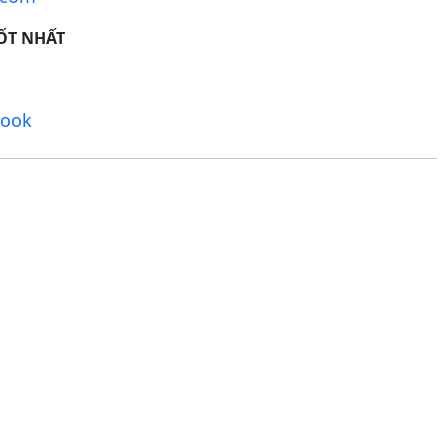
TỐT NHẤT
book