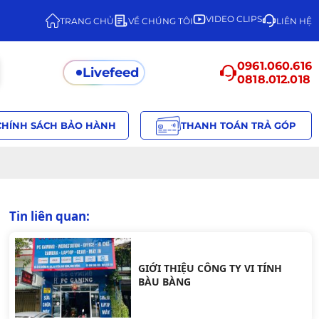
VIDEO CLIPS
TRANG CHỦ
VỀ CHÚNG TÔI
LIÊN HỆ
0961.060.616
Livefeed
0818.012.018
CHÍNH SÁCH BẢO HÀNH
THANH TOÁN TRẢ GÓP
Tin liên quan:
GIỚI THIỆU CÔNG TY VI TÍNH
BÀU BÀNG