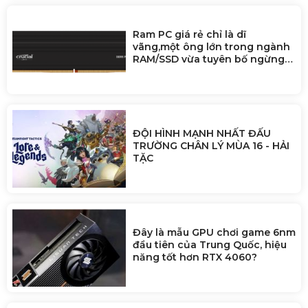
Ram PC giá rẻ chỉ là dĩ
vãng,một ông lớn trong ngành
RAM/SSD vừa tuyên bố ngừng
bán cho người dùng để ưu tiên
doanh nghiệp AI
ĐỘI HÌNH MẠNH NHẤT ĐẤU
TRƯỜNG CHÂN LÝ MÙA 16 - HẢI
TẶC
Đây là mẫu GPU chơi game 6nm
đầu tiên của Trung Quốc, hiệu
năng tốt hơn RTX 4060?