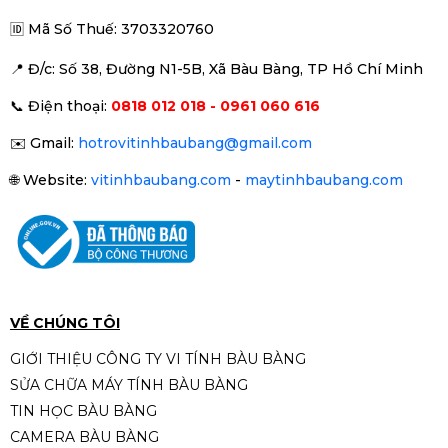
🆔
Mã Số Thuế: 3703320760
📍 Đ
/c: Số 38, Đường N1-5B, Xã Bàu Bàng, TP Hồ Chí Minh
📞
Điện thoại:
0818 012 018 - 0961 060 616
✉️
Gmail:
hotrovitinhbaubang@gmail.com
🌐
Website:
vitinhbaubang.com
-
maytinhbaubang.com
VỀ CHÚNG TÔI
GIỚI THIỆU CÔNG TY VI TÍNH BÀU BÀNG
SỬA CHỮA MÁY TÍNH BÀU BÀNG
TIN HỌC BÀU BÀNG
CAMERA BÀU BÀNG