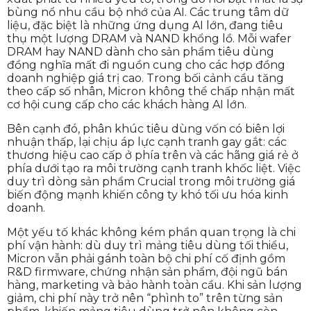
Nguyên nhân quyết định
Theo Micron, quyết định khai tử mảng tiêu dùng
xuất phát từ nhiều yếu tố, trong đó nổi bật nhất là sự
bùng nổ nhu cầu bộ nhớ của AI. Các trung tâm dữ
liệu, đặc biệt là những ứng dụng AI lớn, đang tiêu
thụ một lượng DRAM và NAND khổng lồ. Mỗi wafer
DRAM hay NAND dành cho sản phẩm tiêu dùng
đồng nghĩa mất đi nguồn cung cho các hợp đồng
doanh nghiệp giá trị cao. Trong bối cảnh cầu tăng
theo cấp số nhân, Micron không thể chấp nhận mất
cơ hội cung cấp cho các khách hàng AI lớn.
Bên cạnh đó, phân khúc tiêu dùng vốn có biên lợi
nhuận thấp, lại chịu áp lực cạnh tranh gay gắt: các
thương hiệu cao cấp ở phía trên và các hãng giá rẻ ở
phía dưới tạo ra môi trường cạnh tranh khốc liệt. Việc
duy trì dòng sản phẩm Crucial trong môi trường giá
biến động mạnh khiến công ty khó tối ưu hóa kinh
doanh.