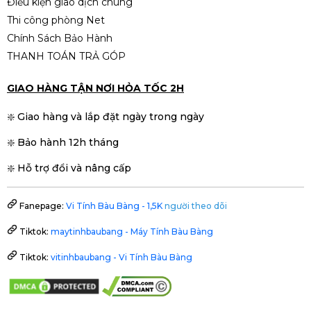
📣 VI TÍNH BÀU BÀNG TUYỂN DỤNG 📣
SHOWROOM
Chính sách thanh toán
Chính sách vận chuyển
Chính sách bảo mật
Điều kiện giao dịch chung
Thi công phòng Net
Chính Sách Bảo Hành
THANH TOÁN TRẢ GÓP
GIAO HÀNG TẬN NƠI HỎA TỐC 2H
❇️ Giao hàng và lắp đặt ngày trong ngày
Li
❇️ Bảo hành 12h tháng
❇️ Hỗ trợ đổi và nâng cấp
Fanepage:
Vi Tính Bàu Bàng - 1,5K
người theo dõi