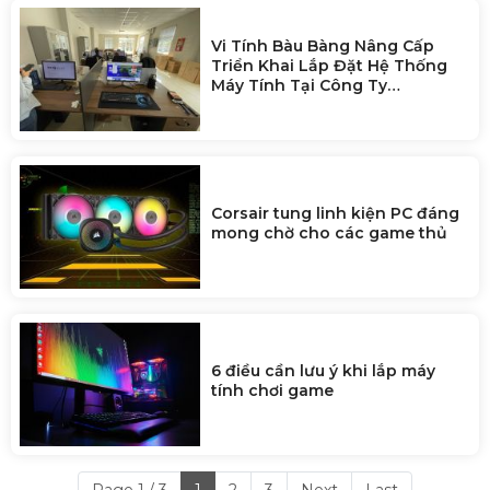
Đây là mẫu GPU chơi game 6nm
đầu tiên của Trung Quốc, hiệu
năng tốt hơn RTX 4060?
Vi Tính Bàu Bàng Nâng Cấp
Triển Khai Lắp Đặt Hệ Thống
Máy Tính Tại Công Ty
Zhaoshun Việt Nam
Corsair tung linh kiện PC đáng
mong chờ cho các game thủ