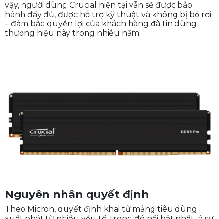
phân phối sản phẩm Crucial thông qua các nhà bán
lẻ và kênh phân phối đến hết quý tài chính thứ hai
(cuối tháng 2/2026). Sau thời điểm này, công ty sẽ
ngừng sản xuất hoàn toàn mọi sản phẩm tiêu dùng
Crucial và chuyển toàn bộ năng lực sang các giải
pháp doanh nghiệp, bao gồm HBM, SSD doanh
nghiệp, bộ nhớ máy chủ và trung tâm dữ liệu. Dù
vậy, người dùng Crucial hiện tại vẫn sẽ được bảo
hành đầy đủ, được hỗ trợ kỹ thuật và không bị bỏ rơi
– đảm bảo quyền lợi của khách hàng đã tin dùng
thương hiệu này trong nhiều năm.