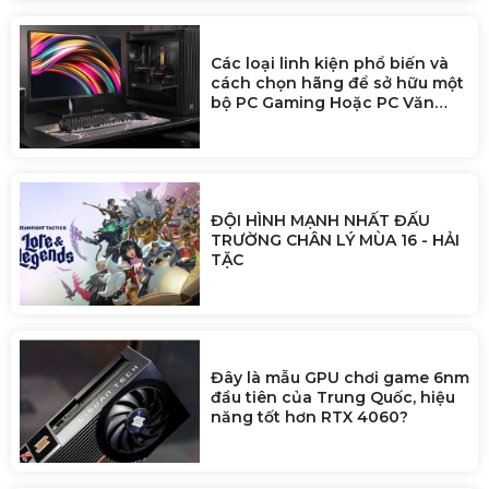
Cách Tải Game Miễn Phí Where
Winds Meet Trên Steam (Chi
Tiết 2025)
Các loại linh kiện phổ biến và
cách chọn hãng để sở hữu một
bộ PC Gaming Hoặc PC Văn
Phòng
ĐỘI HÌNH MẠNH NHẤT ĐẤU
TRƯỜNG CHÂN LÝ MÙA 16 - HẢI
TẶC