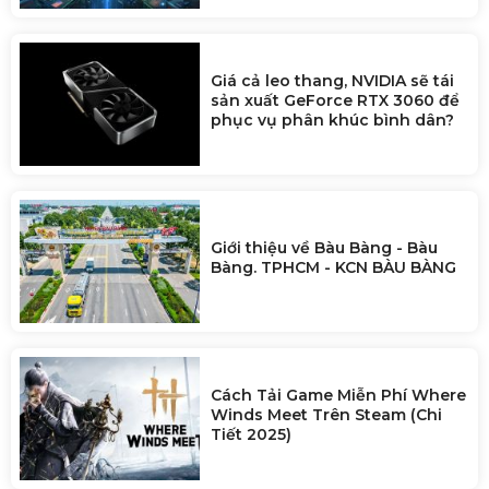
Tin liên quan:
Cuộc chiến Big Tech 2026: Đua
AI khốc liệt, chip trở thành
“vàng mới”
Giá cả leo thang, NVIDIA sẽ tái
sản xuất GeForce RTX 3060 để
phục vụ phân khúc bình dân?
Giới thiệu về Bàu Bàng - Bàu
Bàng. TPHCM - KCN BÀU BÀNG