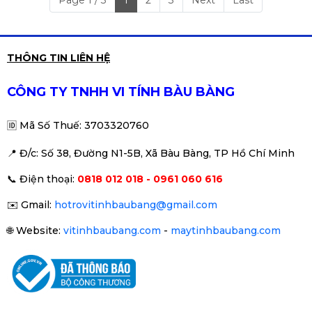
6 điều cần lưu ý khi lắp máy
tính chơi game
Page 1 / 3
1
2
3
Next
Last
THÔNG TIN LIÊN HỆ
CÔNG TY TNHH VI TÍNH BÀU BÀNG
🆔
Mã Số Thuế: 3703320760
📍 Đ
/c: Số 38, Đường N1-5B, Xã Bàu Bàng, TP Hồ Chí Minh
📞
Điện thoại:
0818 012 018 - 0961 060 616
✉️
Gmail:
hotrovitinhbaubang@gmail.com