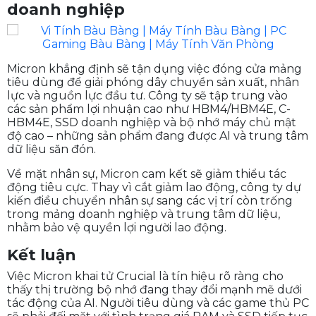
sản xuất khác cân nhắc chiến lược tương tự. Khi các
tập đoàn lớn chuyển hướng ưu tiên cho khách hàng
doanh nghiệp và AI, phân khúc tiêu dùng sẽ chịu áp
lực cung – cầu ngày càng lớn, khiến giá linh kiện PC
khó giảm trong ngắn hạn.
Chiến lược tập trung vào AI và
doanh nghiệp
Micron khẳng định sẽ tận dụng việc đóng cửa mảng
tiêu dùng để giải phóng dây chuyền sản xuất, nhân
lực và nguồn lực đầu tư. Công ty sẽ tập trung vào
các sản phẩm lợi nhuận cao như HBM4/HBM4E, C-
HBM4E, SSD doanh nghiệp và bộ nhớ máy chủ mật
độ cao – những sản phẩm đang được AI và trung tâm
dữ liệu săn đón.
Về mặt nhân sự, Micron cam kết sẽ giảm thiểu tác
động tiêu cực. Thay vì cắt giảm lao động, công ty dự
kiến điều chuyển nhân sự sang các vị trí còn trống
trong mảng doanh nghiệp và trung tâm dữ liệu,