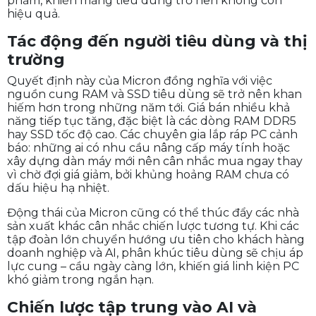
Một yếu tố khác không kém phần quan trọng là chi
phí vận hành: dù duy trì mảng tiêu dùng tối thiểu,
Micron vẫn phải gánh toàn bộ chi phí cố định gồm
R&D firmware, chứng nhận sản phẩm, đội ngũ bán
hàng, marketing và bảo hành toàn cầu. Khi sản lượng
giảm, chi phí này trở nên “phình to” trên từng sản
phẩm, khiến mảng tiêu dùng trở nên không còn
hiệu quả.
Tác động đến người tiêu dùng và thị
trường
Quyết định này của Micron đồng nghĩa với việc
nguồn cung RAM và SSD tiêu dùng sẽ trở nên khan
hiếm hơn trong những năm tới. Giá bán nhiều khả
năng tiếp tục tăng, đặc biệt là các dòng RAM DDR5
hay SSD tốc độ cao. Các chuyên gia lắp ráp PC cảnh
báo: những ai có nhu cầu nâng cấp máy tính hoặc
xây dựng dàn máy mới nên cân nhắc mua ngay thay
vì chờ đợi giá giảm, bởi khủng hoảng RAM chưa có
dấu hiệu hạ nhiệt.
Động thái của Micron cũng có thể thúc đẩy các nhà