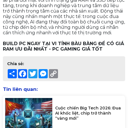
nhằm bảo vệ quyền lợi người lao động.
Kết luận
Việc Micron khai tử Crucial là tín hiệu rõ ràng cho
thấy thị trường bộ nhớ đang thay đổi mạnh mẽ dưới
tác động của AI. Người tiêu dùng và các game thủ PC
sẽ phải đối mặt với tình trạng giá RAM và SSD tiếp tục
tăng, trong khi doanh nghiệp và trung tâm dữ liệu
trở thành trọng tâm của các nhà sản xuất. Động thái
này cũng nhấn mạnh một thực tế: trong cuộc đua
công nghệ, AI đang thay đổi toàn bộ chuỗi cung ứng,
từ chip đến bộ nhớ, và những người dùng cá nhân
cần thích ứng nhanh với thực tế thị trường mới.
BUILD PC NGAY TẠI VI TÍNH BÀU BÀNG ĐỂ CÓ GIÁ
RAM ƯU ĐÃI NHẤT - PC GAMING GIÁ TỐT
Chia sẻ:
Share
Facebook
Twitter
Messenger
Copy
Link