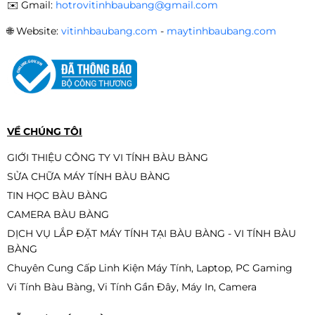
✉️
năng vượt trội trong tầm giá
Gmail:
hotrovitinhbaubang@gmail.com
Với 6 nhân 12 luồng, i5-11400F mang đến hiệu suất
🌐
Website:
vitinhbaubang.com
-
maytinhbaubang.com
mạnh cho:
Làm việc văn phòng nặng (Excel, phần mềm
PC/ i5-6500/ Main H110/ Card 1050/
doanh nghiệp…)
Ram16G / SSD 256G / Nguồn 500W
/
Học tập online, chạy nhiều tab Chrome
Liên hệ
Thiết kế đồ họa 2D/3D cơ bản
VỀ CHÚNG TÔI
Render video nhẹ, chỉnh sửa clip
GIỚI THIỆU CÔNG TY VI TÍNH BÀU BÀNG
TikTok/YouTube
SỬA CHỮA MÁY TÍNH BÀU BÀNG
PC B760 – Intel Core i5-12400F |
Các tựa game Online/Offline phổ biến
TIN HỌC BÀU BÀNG
RAM 16GB | SSD 512GB | Nguồn
650W – Hiệu năng mạnh mẽ cho
CAMERA BÀU BÀNG
Đây là một trong những CPU
đáng mua nhất
ở
Liên hệ
làm việc, đồ họa và gaming
phân khúc tầm trung.
DỊCH VỤ LẮP ĐẶT MÁY TÍNH TẠI BÀU BÀNG - VI TÍNH BÀU
BÀNG
RAM 16GB – Đa nhiệm cực kỳ ổn
Chuyên Cung Cấp Linh Kiện Máy Tính, Laptop, PC Gaming
Vi Tính Bàu Bàng, Vi Tính Gần Đây, Máy In, Camera
định
PC H410 – i3-10100F | RAM 16GB |
SSD 256GB | Nguồn 500W – Cấu
Với 16GB, máy chạy mượt mà khi: