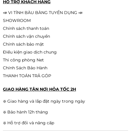
HỖ TRỢ KHÁCH HÀNG
hình tối ưu cho làm việc & giải trí
Liên hệ
Mở 20–30 tab Chrome
📣 VI TÍNH BÀU BÀNG TUYỂN DỤNG 📣
Chạy Photoshop + Illustrator cùng lúc
SHOWROOM
Chính sách thanh toán
Vừa làm việc vừa nghe nhạc, chạy ứng dụng
nền
Chính sách vận chuyển
Chính sách bảo mật
Đủ tốt cho cả dân văn phòng lẫn người sáng tạo nội
dung.
Điều kiện giao dịch chung
Thi công phòng Net
SSD 256GB – Tốc độ vượt trội
Chính Sách Bảo Hành
THANH TOÁN TRẢ GÓP
SSD giúp:
Khởi động Windows chỉ 5–8 giây
GIAO HÀNG TẬN NƠI HỎA TỐC 2H
Mở phần mềm gần như lập tức
❇️ Giao hàng và lắp đặt ngày trong ngày
Tối ưu hóa tốc độ load file, render nhẹ
❇️ Bảo hành 12h tháng
Bạn cũng có thể nâng cấp thêm SSD/HDD nếu cần
❇️ Hỗ trợ đổi và nâng cấp
dung lượng lớn.