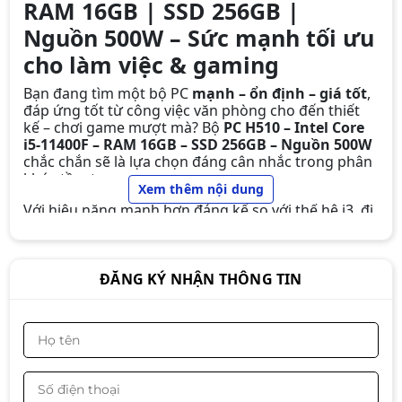
RAM 16GB | SSD 256GB |
Nguồn 500W – Sức mạnh tối ưu
PC / i3-9100f/ Main H310/ Ram16/
SSD256G/ Card 1050/ Nguồn 500W
cho làm việc & gaming
(1)
Liên hệ
Bạn đang tìm một bộ PC
mạnh – ổn định – giá tốt
,
đáp ứng tốt từ công việc văn phòng cho đến thiết
kế – chơi game mượt mà? Bộ
PC H510 – Intel Core
i5-11400F – RAM 16GB – SSD 256GB – Nguồn 500W
chắc chắn sẽ là lựa chọn đáng cân nhắc trong phân
khúc tầm trung.
PC/ i5-6500/ Main H110/ Card 1050/
Xem thêm nội dung
Ram16G / SSD 256G / Nguồn 500W
Với hiệu năng mạnh hơn đáng kể so với thế hệ i3, đi
/
Liên hệ
kèm khả năng nâng cấp linh hoạt, cấu hình này phù
hợp cho
người làm việc chuyên nghiệp, sinh viên
ngành kỹ thuật, designer cơ bản và game thủ
phổ thông
.
ĐĂNG KÝ NHẬN THÔNG TIN
PC B760 – Intel Core i5-12400F |
RAM 16GB | SSD 512GB | Nguồn
650W – Hiệu năng mạnh mẽ cho
Liên hệ
làm việc, đồ họa và gaming