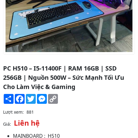
PC H510 – I5-11400F | RAM 16GB | SSD
256GB | Nguồn 500W – Sức Mạnh Tối Ưu
Cho Làm Việc & Gaming
Share
Facebook
Twitter
Messenger
Copy
Link
Lượt xem:
881
Liên hệ
Giá:
MAINBOARD : H510