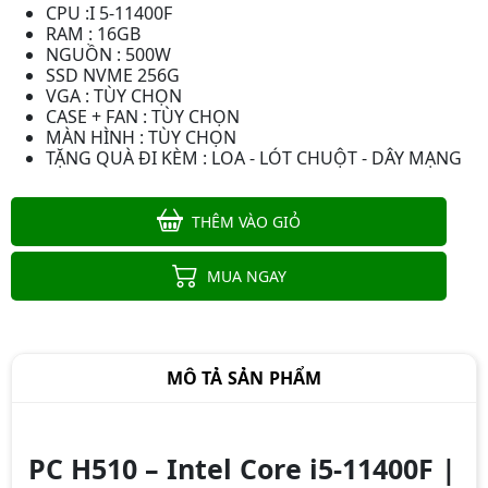
CPU :I 5-11400F
RAM : 16GB
NGUỒN : 500W
SSD NVME 256G
VGA : TÙY CHỌN
CASE + FAN : TÙY CHỌN
MÀN HÌNH : TÙY CHỌN
TẶNG QUÀ ĐI KÈM : LOA - LÓT CHUỘT - DÂY MẠNG
THÊM VÀO GIỎ
MUA NGAY
MÔ TẢ SẢN PHẨM
PC H510 – Intel Core i5-11400F |