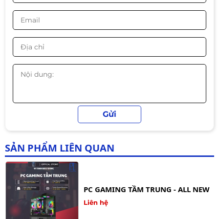
PC H410 – i3-10100F | RAM 16GB |
SSD 256GB | Nguồn 500W – Cấu
hình tối ưu cho làm việc & giải trí
Liên hệ
PC GAMING CƠ BẢN - ALL NEW
Liên hệ
SẢN PHẨM LIÊN QUAN
⭐
1. Thông số cấu hìn
h chi
tiết
PC GAMING TẦM TRUNG - ALL NEW
Linh kiện
Thông số
Liên hệ
Mainboard
H510 – ổn định, tương thích tốt