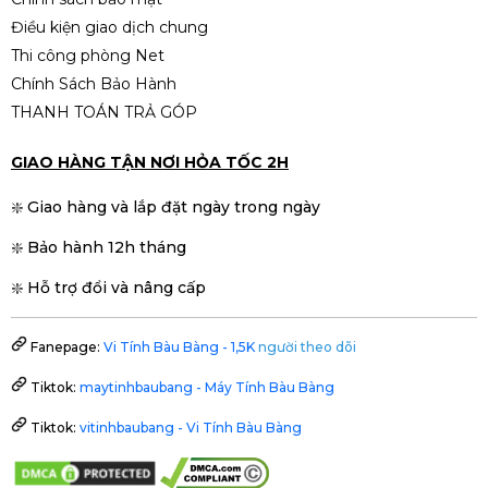
SSD 256GB | Nguồn 500W – Sức
Điều kiện giao dịch chung
mạnh tối ưu cho làm việc &
Liên hệ
gaming
Thi công phòng Net
Chính Sách Bảo Hành
THANH TOÁN TRẢ GÓP
GIAO HÀNG TẬN NƠI HỎA TỐC 2H
❇️ Giao hàng và lắp đặt ngày trong ngày
❇️ Bảo hành 12h tháng
❇️ Hỗ trợ đổi và nâng cấp
Fanepage:
Vi Tính Bàu Bàng - 1,5K
người theo dõi
Tiktok:
maytinhbaubang - Máy Tính Bàu Bàng
Tiktok:
vitinhbaubang - Vi Tính Bàu Bàng