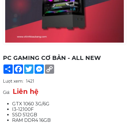
PC GAMING CƠ BẢN - ALL NEW
Share
Facebook
Twitter
Messenger
Copy
Link
Lượt xem:
1421
Liên hệ
Giá:
GTX 1060 3G/6G
I3-12100F
SSD 512GB
RAM DDR4 16GB