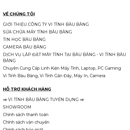
500W (1)
Liên hệ
VỀ CHÚNG TÔI
GIỚI THIỆU CÔNG TY VI TÍNH BÀU BÀNG
SỬA CHỮA MÁY TÍNH BÀU BÀNG
PC/ i5-6500/ Main H110/ Card
TIN HỌC BÀU BÀNG
1050/ Ram16G / SSD 256G /
CAMERA BÀU BÀNG
Nguồn 500W /
Liên hệ
DỊCH VỤ LẮP ĐẶT MÁY TÍNH TẠI BÀU BÀNG - VI TÍNH BÀU
BÀNG
Chuyên Cung Cấp Linh Kiện Máy Tính, Laptop, PC Gaming
Vi Tính Bàu Bàng, Vi Tính Gần Đây, Máy In, Camera
PC B760 – Intel Core i5-12400F |
RAM 16GB | SSD 512GB | Nguồn
HỖ TRỢ KHÁCH HÀNG
650W – Hiệu năng mạnh mẽ cho
Liên hệ
làm việc, đồ họa và gaming
📣 VI TÍNH BÀU BÀNG TUYỂN DỤNG 📣
SHOWROOM
Chính sách thanh toán
Chính sách vận chuyển
PC H510 – i5-11400F | RAM 16GB |
Chính sách bảo mật