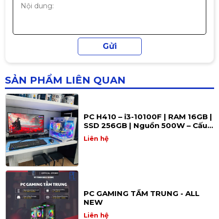
PC H510 – i5-11400F | RAM 16GB |
SSD 256GB | Nguồn 500W – Sức
mạnh tối ưu cho làm việc &
Liên hệ
gaming
SẢN PHẨM LIÊN QUAN
PC H410 – i3-10100F | RAM 16GB |
SSD 256GB | Nguồn 500W – Cấu
hình tối ưu cho làm việc & giải trí
Liên hệ
PC GAMING TẦM TRUNG - ALL
NEW
Liên hệ