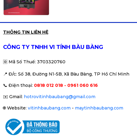
PC Gaming Z Medium 2 | Intel i5-
THÔNG TIN LIÊN HỆ
9400 \ GTX 1060\ MSI Z390 \
RAM 16GB\ SSD 256
Liên hệ
CÔNG TY TNHH VI TÍNH BÀU BÀNG
🆔
Mã Số Thuế: 3703320760
📍 Đ
/c: Số 38, Đường N1-5B, Xã Bàu Bàng, TP Hồ Chí Minh
PC Gaming Z Medium | Intel i5-
📞
Điện thoại:
0818 012 018 - 0961 060 616
9400 \ GTX 1060\ MSI Z390 \
RAM 16GB\ SSD 256
Liên hệ
✉️
Gmail:
hotrovitinhbaubang@gmail.com
🌐
Website:
vitinhbaubang.com
-
maytinhbaubang.com
PC / i3-9100f/ Main H310/ Ram16/
SSD256G/ Card 1050/ Nguồn