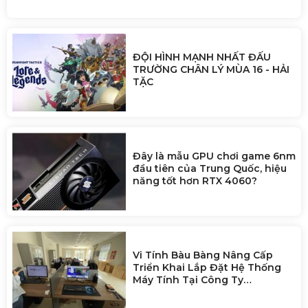
doanh nghiệp AI
ĐỘI HÌNH MẠNH NHẤT ĐẤU
TRƯỜNG CHÂN LÝ MÙA 16 - HẢI
TẶC
Đây là mẫu GPU chơi game 6nm
đầu tiên của Trung Quốc, hiệu
năng tốt hơn RTX 4060?
Vi Tính Bàu Bàng Nâng Cấp
Triển Khai Lắp Đặt Hệ Thống
Máy Tính Tại Công Ty
Zhaoshun Việt Nam