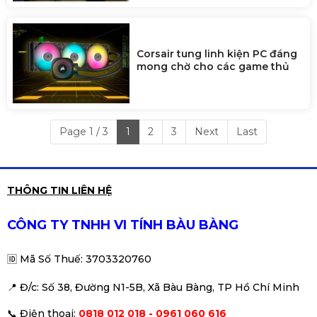
Corsair tung linh kiện PC đáng
mong chờ cho các game thủ
Page 1 / 3
1
2
3
Next
Last
THÔNG TIN LIÊN HỆ
CÔNG TY TNHH VI TÍNH BÀU BÀNG
🆔
Mã Số Thuế: 3703320760
📍 Đ
/c: Số 38, Đường N1-5B, Xã Bàu Bàng, TP Hồ Chí Minh
📞
Điện thoại:
0818 012 018 - 0961 060 616