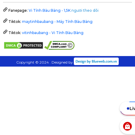
Fanepage:
Vi Tính Bàu Bàng - 1,5K
người theo dõi
Tiktok:
maytinhbaubang - Máy Tính Bàu Bàng
Tiktok:
vitinhbaubang - Vi Tính Bàu Bàng
Copyright © 2024 . Designed by
Li