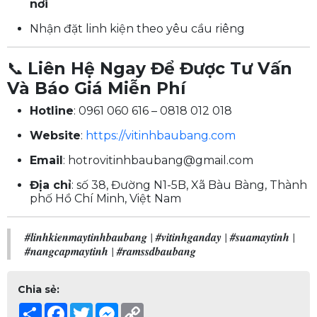
nơi
Nhận đặt linh kiện theo yêu cầu riêng
📞
Liên Hệ Ngay Để Được Tư Vấn
Và Báo Giá Miễn Phí
Hotline
: 0961 060 616 – 0818 012 018
Website
:
https://vitinhbaubang.com
Email
:
hotrovitinhbaubang@gmail.com
Địa chỉ
: số 38, Đường N1-5B, Xã Bàu Bàng, Thành
phố Hồ Chí Minh, Việt Nam
#linhkienmaytinhbaubang
|
#vitinhganday
|
#suamaytinh
|
#nangcapmaytinh
|
#ramssdbaubang
Chia sẻ:
Share
Facebook
Twitter
Messenger
Copy