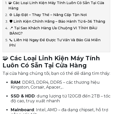
🧩 Các Loại Linh Kiện Máy Tính Luôn Có Sẵn Tại Cửa
Hàng
⚙️ Lắp Đặt – Thay Thế – Nâng Cấp Tận Nơi
🛡️ Linh Kiện Chính Hãng – Bảo Hành Từ 6–36 Tháng
📍 Tại Sao Khách Hàng Ưa Chuộng VI TÍNH BÀU
BÀNG?
📞 Liên Hệ Ngay Để Được Tư Vấn Và Báo Giá Miễn
Phí
🧩
Các Loại Linh Kiện Máy Tính
Luôn Có Sẵn Tại Cửa Hàng
Tại cửa hàng chúng tôi, bạn có thể dễ dàng tìm thấy:
RAM
: DDR3, DDR4, DDR5 – các thương hiệu
Kingston, Corsair, Apacer,...
SSD & HDD
: dung lượng từ 120GB đến 2TB – tốc
độ cao, truy xuất nhanh
Mainboard
: Intel, AMD – đa dạng chipset, hỗ trợ