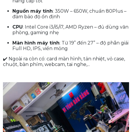
nâng cấp tốt
Nguồn máy tính
: 350W – 650W, chuẩn 80Plus –
đảm bảo độ ổn định
CPU
: Intel Core i3/i5/i7, AMD Ryzen – đủ dùng văn
phòng, gaming nhẹ
Màn hình máy tính
: Từ 19” đến 27” – độ phân giải
Full HD, IPS, viền mỏng
✔️ Ngoài ra còn có: card màn hình, tản nhiệt, vỏ case,
chuột, bàn phím, webcam, tai nghe,...