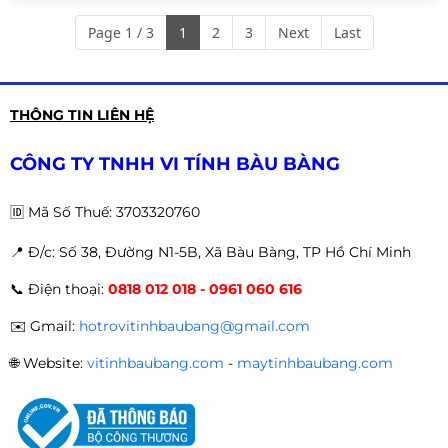
Page 1 / 3
1
2
3
Next
Last
THÔNG TIN LIÊN HỆ
CÔNG TY TNHH VI TÍNH BÀU BÀNG
🆔
Mã Số Thuế: 3703320760
📍 Đ
/c: Số 38, Đường N1-5B, Xã Bàu Bàng, TP Hồ Chí Minh
📞
Điện thoại:
0818 012 018 - 0961 060 616
✉️
Gmail:
hotrovitinhbaubang@gmail.com
🌐
Website:
vitinhbaubang.com
-
maytinhbaubang.com