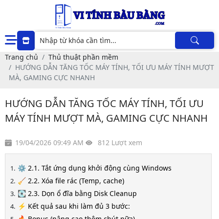
Trang chủ
Thủ thuật phần mềm
HƯỚNG DẪN TĂNG TỐC MÁY TÍNH, TỐI ƯU MÁY TÍNH MƯỢT
MÀ, GAMING CỰC NHANH
HƯỚNG DẪN TĂNG TỐC MÁY TÍNH, TỐI ƯU
MÁY TÍNH MƯỢT MÀ, GAMING CỰC NHANH
19/04/2026 09:49 AM
812 Lượt xem
⚙️ 2.1. Tắt ứng dụng khởi động cùng Windows
🧹 2.2. Xóa file rác (Temp, cache)
💽 2.3. Dọn ổ đĩa bằng Disk Cleanup
⚡ Kết quả sau khi làm đủ 3 bước:
🔥 Bonus (nâng cao thêm chút nữa)