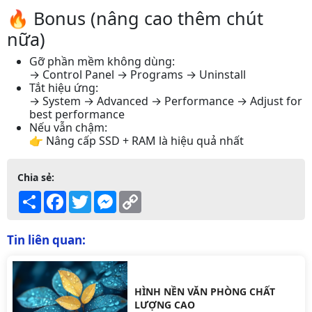
🔥 Bonus (nâng cao thêm chút
nữa)
Gỡ phần mềm không dùng:
→ Control Panel → Programs → Uninstall
Tắt hiệu ứng:
→ System → Advanced → Performance → Adjust for
best performance
Nếu vẫn chậm:
👉 Nâng cấp SSD + RAM là hiệu quả nhất
Chia sẻ:
Share
Facebook
Twitter
Messenger
Copy
Link
Tin liên quan:
HÌNH NỀN VĂN PHÒNG CHẤT
LƯỢNG CAO