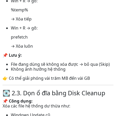
Win + R → gõ:
%temp%
→ Xóa tiếp
Win + R → gõ:
prefetch
→ Xóa luôn
📌
Lưu ý:
File đang dùng sẽ không xóa được → bỏ qua (Skip)
Không ảnh hưởng hệ thống
👉 Có thể giải phóng vài trăm MB đến vài GB
💽 2.3. Dọn ổ đĩa bằng Disk Cleanup
📌
Công dụng:
Xóa các file hệ thống dư thừa như:
Windows Update cũ