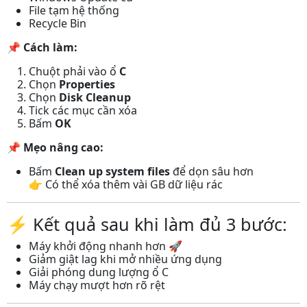
File tạm hệ thống
Recycle Bin
📌
Cách làm:
Chuột phải vào ổ
C
Chọn
Properties
Chọn
Disk Cleanup
Tick các mục cần xóa
Bấm
OK
📌
Mẹo nâng cao:
Bấm
Clean up system files
để dọn sâu hơn
👉 Có thể xóa thêm vài GB dữ liệu rác
⚡ Kết quả sau khi làm đủ 3 bước:
Máy khởi động nhanh hơn 🚀
Giảm giật lag khi mở nhiều ứng dụng
Giải phóng dung lượng ổ C
Máy chạy mượt hơn rõ rệt