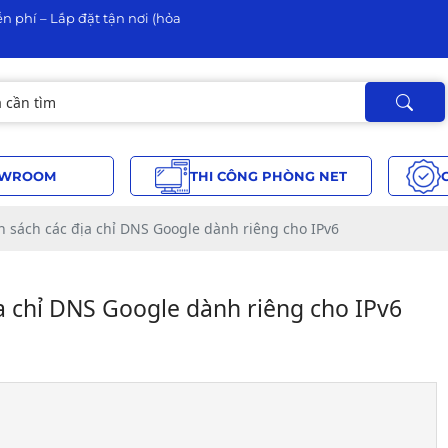
n phí – Lắp đặt tận nơi (hỏa
WROOM
THI CÔNG PHÒNG NET
h sách các địa chỉ DNS Google dành riêng cho IPv6
a chỉ DNS Google dành riêng cho IPv6