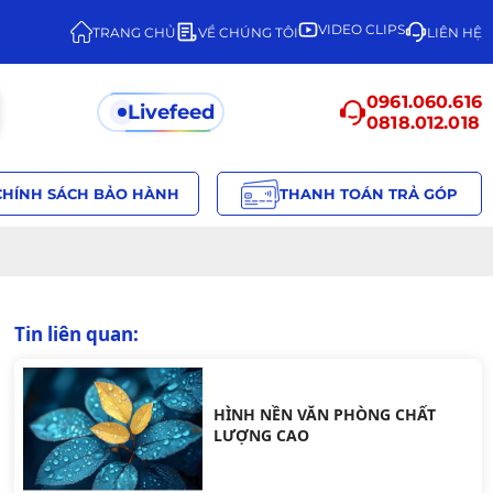
VIDEO CLIPS
TRANG CHỦ
VỀ CHÚNG TÔI
LIÊN HỆ
0961.060.616
Livefeed
0818.012.018
CHÍNH SÁCH BẢO HÀNH
THANH TOÁN TRẢ GÓP
Tin liên quan:
HÌNH NỀN VĂN PHÒNG CHẤT
LƯỢNG CAO