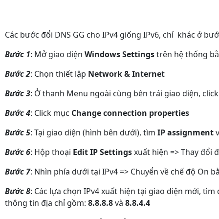
Các bước đổi DNS GG cho IPv4 giống IPv6, chỉ khác ở bướ
Bước 1
: Mở giao diện
Windows Settings
trên hệ thống b
Bước 2
: Chọn thiết lập
Network & Internet
Bước 3
: Ở thanh Menu ngoài cùng bên trái giao diện, click 
Bước 4
: Click mục
Change connection properties
Bước 5
: Tại giao diện (hình bên dưới), tìm
IP assignment
v
Bước 6
: Hộp thoại
Edit IP Settings
xuất hiện => Thay đổi đị
Bước 7
: Nhìn phía dưới tại IPv4 => Chuyển về chế độ On 
Bước 8
: Các lựa chọn IPv4 xuất hiện tại giao diện mới, tì
thông tin địa chỉ gồm:
8.8.8.8
và
8.8.4.4