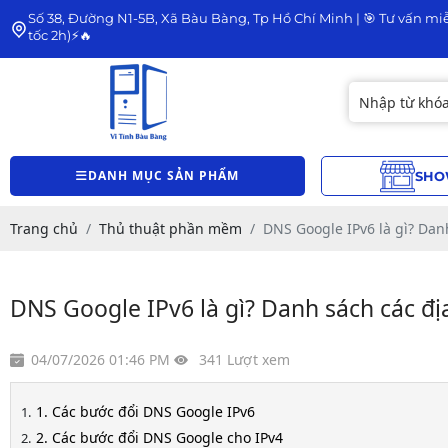
Số 38, Đường N1-5B, Xã Bàu Bàng, Tp Hồ Chí Minh | 🎯 Tư vấn miễ
tốc 2h)⚡🔥
DANH MỤC SẢN PHẨM
SHO
Trang chủ
Thủ thuật phần mềm
DNS Google IPv6 là gì? Dan
DNS Google IPv6 là gì? Danh sách các đị
04/07/2026 01:46 PM
341 Lượt xem
1. Các bước đổi DNS Google IPv6
2. Các bước đổi DNS Google cho IPv4