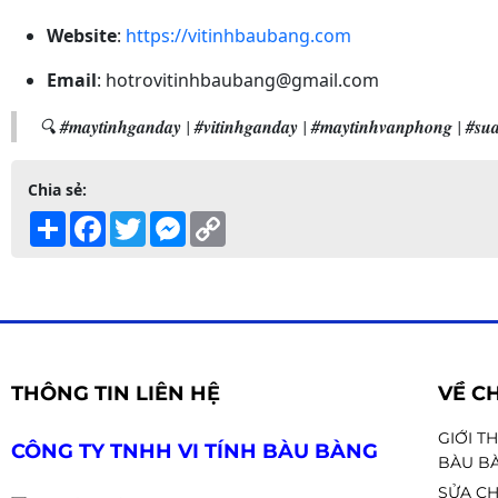
Website
:
https://vitinhbaubang.com
Email
:
hotrovitinhbaubang@gmail.com
🔍
#maytinhganday
|
#vitinhganday
|
#maytinhvanphong
|
#su
Chia sẻ:
Share
Facebook
Twitter
Messenger
Copy
Link
THÔNG TIN LIÊN HỆ
VỀ C
GIỚI T
CÔNG TY TNHH VI TÍNH BÀU BÀNG
BÀU B
SỬA CH