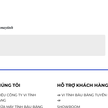
amaytinh
HÚNG TÔI
HỖ TRỢ KHÁCH HÀN
HIỆU CÔNG TY VI TÍNH
📣 VI TÍNH BÀU BÀNG TUYỂ
ÀNG
📣
ỮA MÁY TÍNH BÀU BÀNG
SHOWROOM