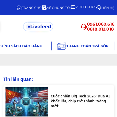
VIDEO CLIPS
TRANG CHỦ
VỀ CHÚNG TÔI
LIÊN HỆ
0961.060.616
Livefeed
0818.012.018
CHÍNH SÁCH BẢO HÀNH
THANH TOÁN TRẢ GÓP
Tin liên quan:
Cuộc chiến Big Tech 2026: Đua AI
khốc liệt, chip trở thành “vàng
mới”