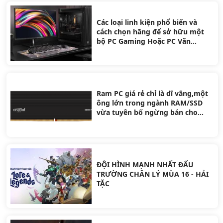
Các loại linh kiện phổ biến và
cách chọn hãng để sở hữu một
bộ PC Gaming Hoặc PC Văn
Phòng
Ram PC giá rẻ chỉ là dĩ vãng,một
ông lớn trong ngành RAM/SSD
vừa tuyên bố ngừng bán cho
người dùng để ưu tiên doanh
nghiệp AI
ĐỘI HÌNH MẠNH NHẤT ĐẤU
TRƯỜNG CHÂN LÝ MÙA 16 - HẢI
TẶC