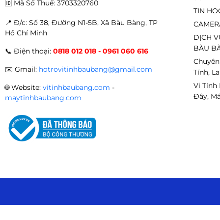
🆔
Mã Số Thuế: 3703320760
TIN HỌ
📍 Đ
/c: Số 38, Đường N1-5B, Xã Bàu Bàng, TP
CAMER
Hồ Chí Minh
DỊCH V
BÀU BÀ
📞
Điện thoại:
0818 012 018 - 0961 060 616
Chuyên
✉️
Gmail:
hotrovitinhbaubang@gmail.com
Tính, L
Vi Tính
🌐
Website:
vitinhbaubang.com
-
Đây, Má
maytinhbaubang.com