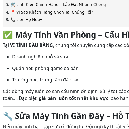
🛠️ Linh Kiện Chính Hãng – Lắp Đặt Nhanh Chóng
📍 Vì Sao Khách Hàng Chọn Tại Chúng Tôi?
📞 Liên Hệ Ngay
✅
Máy Tính Văn Phòng – Cấu H
Tại
VI TÍNH BÀU BÀNG
, chúng tôi chuyên cung cấp các 
Doanh nghiệp nhỏ và vừa
Quán net, phòng game cơ bản
Trường học, trung tâm đào tạo
Các dòng máy luôn có sẵn cấu hình ổn định, xử lý tốt cá
toán,... Đặc biệt,
giá bán luôn tốt nhất khu vực
, bảo hà
🔧
Sửa Máy Tính Gần Đây – Hỗ T
Nếu máy tính bạn gặp sự cố, đừng lo! Đội ngũ kỹ thuật v