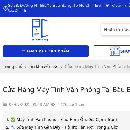
Số 38, Đường N1-5B, Xã Bàu Bàng, Tp Hồ Chí Minh | 🎯 Tư vấn miễ
tốc 2h)⚡🔥
DANH MỤC SẢN PHẨM
SHO
Trang chủ
Tin khuyến mãi
Cửa Hàng Máy Tính Văn Phòng Tạ
Cửa Hàng Máy Tính Văn Phòng Tại Bàu B
02/07/2025 09:48 AM
1126 Lượt xem
✅ Máy Tính Văn Phòng – Cấu Hình Ổn, Giá Cạnh Tranh
🔧 Sửa Máy Tính Gần Đây – Hỗ Trợ Tận Nơi Trong 2 Giờ