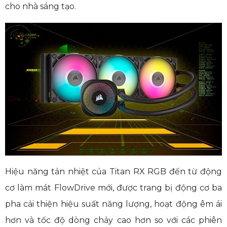
cho nhà sáng tạo.
Hiệu năng tản nhiệt của Titan RX RGB đến từ động
cơ làm mát FlowDrive mới, được trang bị động cơ ba
pha cải thiện hiệu suất năng lượng, hoạt động êm ái
hơn và tốc độ dòng chảy cao hơn so với các phiên