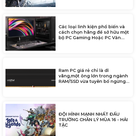
Các loại linh kiện phổ biến và
cách chọn hãng để sở hữu một
bộ PC Gaming Hoặc PC Văn
Phòng
Ram PC giá rẻ chỉ là dĩ
vãng,một ông lớn trong ngành
RAM/SSD vừa tuyên bố ngừng
bán cho người dùng để ưu tiên
doanh nghiệp AI
ĐỘI HÌNH MẠNH NHẤT ĐẤU
TRƯỜNG CHÂN LÝ MÙA 16 - HẢI
TẶC