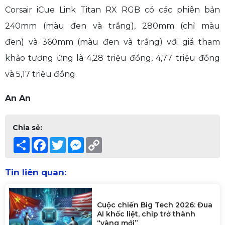
Corsair iCue Link Titan RX RGB có các phiên bản
240mm (màu đen và trắng), 280mm (chỉ màu
đen) và 360mm (màu đen và trắng) với giá tham
khảo tương ứng là 4,28 triệu đồng, 4,77 triệu đồng
và 5,17 triệu đồng.
An An
Chia sẻ:
Share
Facebook
Twitter
Messenger
Copy
Link
Tin liên quan:
Cuộc chiến Big Tech 2026: Đua
AI khốc liệt, chip trở thành
“vàng mới”