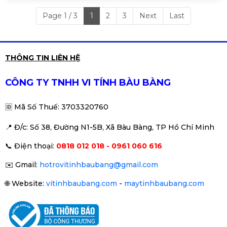
Page 1 / 3
1
2
3
Next
Last
THÔNG TIN LIÊN HỆ
CÔNG TY TNHH VI TÍNH BÀU BÀNG
🆔
Mã Số Thuế: 3703320760
📍 Đ
/c: Số 38, Đường N1-5B, Xã Bàu Bàng, TP Hồ Chí Minh
📞
Điện thoại:
0818 012 018 - 0961 060 616
✉️
Gmail:
hotrovitinhbaubang@gmail.com
🌐
Website:
vitinhbaubang.com
-
maytinhbaubang.com