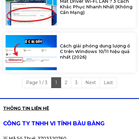
Mất Driver Wi-Fi, LAN ? 3 Cách
Khắc Phục Nhanh Nhất (Không
Cần Mạng)
Cách giải phóng dung lượng ổ
C trên Windows 10/11 hiệu quả
nhất (2026)
Page 1 / 3
1
2
3
Next
Last
THÔNG TIN LIÊN HỆ
CÔNG TY TNHH VI TÍNH BÀU BÀNG
🆔
Mã Số Thuế: 3703320760