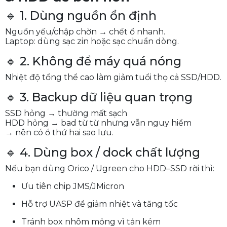
🔹 1. Dùng nguồn ổn định
Nguồn yếu/chập chờn → chết ổ nhanh.
Laptop: dùng sạc zin hoặc sạc chuẩn dòng.
🔹 2. Không để máy quá nóng
Nhiệt độ tổng thể cao làm giảm tuổi thọ cả SSD/HDD.
🔹 3. Backup dữ liệu quan trọng
SSD hỏng → thường mất sạch
HDD hỏng → bad từ từ nhưng vẫn nguy hiểm
→ nên có ổ thứ hai sao lưu.
🔹 4. Dùng box / dock chất lượng
Nếu bạn dùng Orico / Ugreen cho HDD–SSD rời thì:
Ưu tiên chip JMS/JMicron
Hỗ trợ UASP để giảm nhiệt và tăng tốc
Tránh box nhôm mỏng vì tản kém