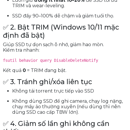
Luôn giữ
trống ít nhất 10–20%
để SSD tối ưu
TRIM và wear-leveling.
SSD đầy 90–100% dễ chậm và giảm tuổi thọ.
✅ 2. Bật TRIM (Windows 10/11 mặc
định đã bật)
Giúp SSD tự dọn sạch ô nhớ, giảm hao mòn.
Kiểm tra nhanh:
fsutil behavior query DisableDeleteNotify
Kết quả
0
= TRIM đang bật.
✅ 3. Tránh ghi/xóa liên tục
Không tải torrent trực tiếp vào SSD
Không dùng SSD để ghi camera, chạy log nặng,
chạy máy ảo thường xuyên (nếu dùng thì nên
dùng SSD cao cấp TBW lớn).
✅ 4. Giảm số lần ghi không cần