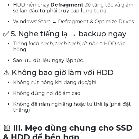
HDD nên chạy
Defragment
để tăng tốc và giảm
số lần đầu từ phải truy cập lung tung.
Windows: Start → Defragment & Optimize Drives.
✅ 5. Nghe tiếng lạ → backup ngay
Tiếng
lạch cạch, tạch tạch, rít nhẹ
= HDD sắp
hỏng.
Sao lưu dữ liệu ngay lập tức.
⚠️ Không bao giờ làm với HDD
Không rút nóng khi đang đọc/ghi
Không dùng nơi độ ẩm cao
Không để nằm nghiêng hoặc tư thế lạ (phải đặt
thẳng)
🟨
III. Mẹo dùng chung cho SSD
& HDD để bền hơn