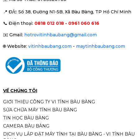
📍 Đ
/c: Số 38, Đường N1-5B, Xã Bàu Bàng, TP Hồ Chí Minh
📞
Điện thoại:
0818 012 018 - 0961 060 616
✉️
Gmail:
hotrovitinhbaubang@gmail.com
🌐
Website:
vitinhbaubang.com
-
maytinhbaubang.com
VỀ CHÚNG TÔI
GIỚI THIỆU CÔNG TY VI TÍNH BÀU BÀNG
SỬA CHỮA MÁY TÍNH BÀU BÀNG
TIN HỌC BÀU BÀNG
CAMERA BÀU BÀNG
DỊCH VỤ LẮP ĐẶT MÁY TÍNH TẠI BÀU BÀNG - VI TÍNH BÀU