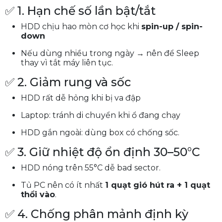
✅ 1. Hạn chế số lần bật/tắt
HDD chịu hao mòn cơ học khi
spin-up / spin-
down
Nếu dùng nhiều trong ngày → nên để Sleep
thay vì tắt máy liên tục.
✅ 2. Giảm rung và sốc
HDD rất dễ hỏng khi bị va đập
Laptop: tránh di chuyển khi ổ đang chạy
HDD gắn ngoài: dùng box có chống sốc.
✅ 3. Giữ nhiệt độ ổn định 30–50°C
HDD nóng trên 55°C dễ bad sector.
Tủ PC nên có ít nhất
1 quạt gió hút ra + 1 quạt
thổi vào
.
✅ 4. Chống phân mảnh định kỳ