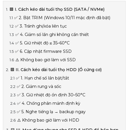
🟦 I. Cách kéo dài tuổi thọ SSD (SATA / NVMe)
✅ 2. Bật TRIM (Windows 10/11 mặc định đã bật)
✅ 3. Tránh ghi/xóa liên tục
✅ 4. Giảm số lần ghi không cần thiết
✅ 5. Giữ nhiệt độ ≤ 35–60°C
✅ 6. Cập nhật firmware SSD
⚠️ Không bao giờ làm với SSD
🟩 II. Cách kéo dài tuổi thọ HDD (Ổ cứng cơ)
✅ 1. Hạn chế số lần bật/tắt
✅ 2. Giảm rung và sốc
✅ 3. Giữ nhiệt độ ổn định 30–50°C
✅ 4. Chống phân mảnh định kỳ
✅ 5. Nghe tiếng lạ → backup ngay
⚠️ Không bao giờ làm với HDD