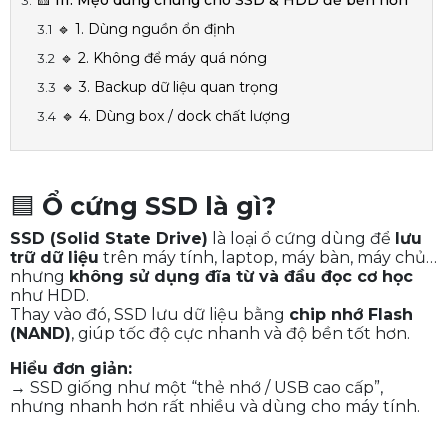
🟨 III. Mẹo dùng chung cho SSD & HDD để bền hơn
🔹 1. Dùng nguồn ổn định
🔹 2. Không để máy quá nóng
🔹 3. Backup dữ liệu quan trọng
🔹 4. Dùng box / dock chất lượng
🟦
Ổ cứng SSD là gì?
SSD (Solid State Drive)
là loại ổ cứng dùng để
lưu
trữ dữ liệu
trên máy tính, laptop, máy bàn, máy chủ…
nhưng
không sử dụng đĩa từ và đầu đọc cơ học
như HDD.
Thay vào đó, SSD lưu dữ liệu bằng
chip nhớ Flash
(NAND)
, giúp tốc độ cực nhanh và độ bền tốt hơn.
Hiểu đơn giản:
→ SSD giống như một “thẻ nhớ / USB cao cấp”,
nhưng nhanh hơn rất nhiều và dùng cho máy tính.