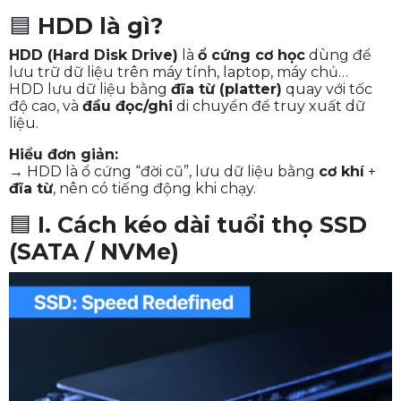
🟦
HDD là gì?
HDD (Hard Disk Drive)
là
ổ cứng cơ học
dùng để
lưu trữ dữ liệu trên máy tính, laptop, máy chủ…
HDD lưu dữ liệu bằng
đĩa từ (platter)
quay với tốc
độ cao, và
đầu đọc/ghi
di chuyển để truy xuất dữ
liệu.
Hiểu đơn giản:
→ HDD là ổ cứng “đời cũ”, lưu dữ liệu bằng
cơ khí
+
đĩa từ
, nên có tiếng động khi chạy.
🟦
I. Cách kéo dài tuổi thọ SSD
(SATA / NVMe)