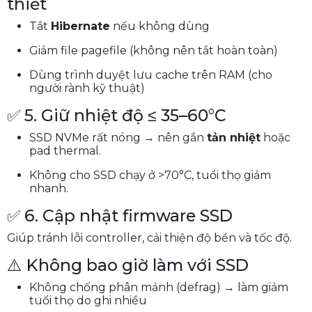
thiết
Tắt
Hibernate
nếu không dùng
Giảm file pagefile (không nên tắt hoàn toàn)
Dùng trình duyệt lưu cache trên RAM (cho
người rành kỹ thuật)
✅ 5. Giữ nhiệt độ ≤ 35–60°C
SSD NVMe rất nóng → nên gắn
tản nhiệt
hoặc
pad thermal.
Không cho SSD chạy ở >70°C, tuổi thọ giảm
nhanh.
✅ 6. Cập nhật firmware SSD
Giúp tránh lỗi controller, cải thiện độ bền và tốc độ.
⚠️ Không bao giờ làm với SSD
Không chống phân mảnh (defrag) → làm giảm
tuổi thọ do ghi nhiều