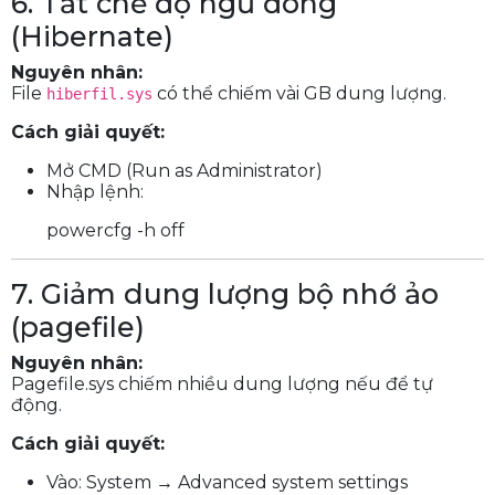
6. Tắt chế độ ngủ đông
(Hibernate)
Nguyên nhân:
File
có thể chiếm vài GB dung lượng.
hiberfil.sys
Cách giải quyết:
Mở CMD (Run as Administrator)
Nhập lệnh:
powercfg -h off
7. Giảm dung lượng bộ nhớ ảo
(pagefile)
Nguyên nhân:
Pagefile.sys chiếm nhiều dung lượng nếu để tự
động.
Cách giải quyết:
Vào: System → Advanced system settings