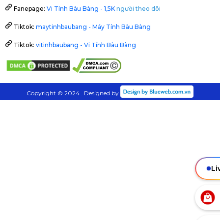
Fanepage:
Vi Tính Bàu Bàng - 1,5K
người theo dõi
Tiktok:
maytinhbaubang - Máy Tính Bàu Bàng
Tiktok:
vitinhbaubang - Vi Tính Bàu Bàng
Copyright © 2024 . Designed by
Li