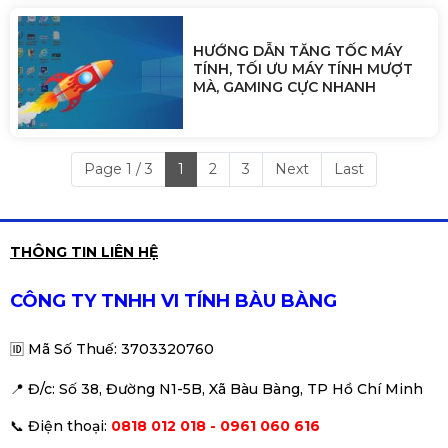
HƯỚNG DẪN TĂNG TỐC MÁY
TÍNH, TỐI ƯU MÁY TÍNH MƯỢT
MÀ, GAMING CỰC NHANH
Page 1 / 3
1
2
3
Next
Last
THÔNG TIN LIÊN HỆ
CÔNG TY TNHH VI TÍNH BÀU BÀNG
🆔
Mã Số Thuế: 3703320760
📍 Đ
/c: Số 38, Đường N1-5B, Xã Bàu Bàng, TP Hồ Chí Minh
📞
Điện thoại:
0818 012 018 - 0961 060 616