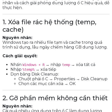
nhân và cách giải phóng dung lượng ổ C hiệu quả, dễ
thực hiện.
1. Xóa file rác hệ thống (temp,
cache)
Nguyên nhân:
Windows tạo ra nhiều file tạm và cache trong quá
trình sử dụng, lâu ngày chiếm hàng GB dung lượng.
Cách giải quyết:
Nhấn
→ nhập
→ xóa tất cả
Windows + R
temp
Nhập
→ xóa tiếp
%temp%
Dọn bằng Disk Cleanup:
Chuột phải ổ C → Properties → Disk Cleanup
Chọn các mục cần xóa → OK
2. Gỡ phần mềm không cần thiết
Nguyên nhân:
Cài quá nhiều ứng dụng trên ổ C làm dung lượng