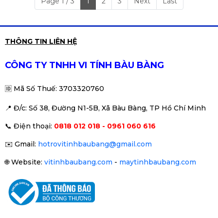
Page 1 / 3
1
2
3
Next
Last
THÔNG TIN LIÊN HỆ
CÔNG TY TNHH VI TÍNH BÀU BÀNG
🆔
Mã Số Thuế: 3703320760
📍 Đ
/c: Số 38, Đường N1-5B, Xã Bàu Bàng, TP Hồ Chí Minh
📞
Điện thoại:
0818 012 018 - 0961 060 616
✉️
Gmail:
hotrovitinhbaubang@gmail.com
🌐
Website:
vitinhbaubang.com
-
maytinhbaubang.com